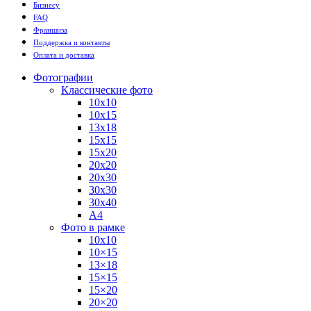
Бизнесу
FAQ
Франшиза
Поддержка и контакты
Оплата и доставка
Фотографии
Классические фото
10х10
10х15
13х18
15х15
15х20
20х20
20х30
30х30
30х40
А4
Фото в рамке
10х10
10×15
13×18
15×15
15×20
20×20