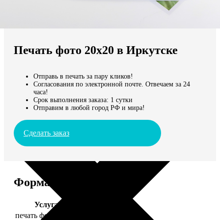
Не нашли Ваш город?
Мы доставляем по всему миру
Печать фото 20х20 в Иркутске
Продолжить без города
Отправь в печать за пару кликов!
Согласования по электронной почте. Отвечаем за 24
часа!
Срок выполнения заказа: 1 сутки
Отправим в любой город РФ и мира!
Сделать заказ
Форматы и цены
Услуга
Цена, руб.
печать фото 20х20
119