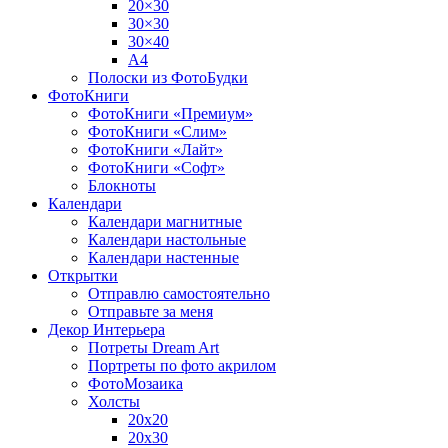
20×30
30×30
30×40
A4
Полоски из ФотоБудки
ФотоКниги
ФотоКниги «Премиум»
ФотоКниги «Слим»
ФотоКниги «Лайт»
ФотоКниги «Софт»
Блокноты
Календари
Календари магнитные
Календари настольные
Календари настенные
Открытки
Отправлю самостоятельно
Отправьте за меня
Декор Интерьера
Потреты Dream Art
Портреты по фото акрилом
ФотоМозаика
Холсты
20х20
20х30