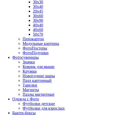
30х30
30х40
20х45
30х60
30х90
40х40
40х60
50х70
Пенокартон
Модульные картины
ФотоПостеры
ФотоПодушки
Фотоcувениры
Значки
Коврик для мыши
Кружки
Новогодние шары
Пазл картонный
Тарелки
Магниты
Пазлы магнитные
Одежда с Фото
Футболки детские
Футболки для взрослых
Бьюти-боксы