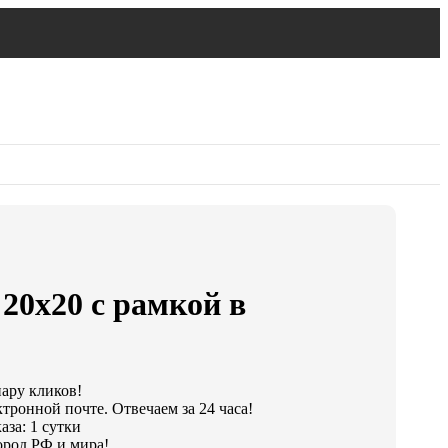
20х20 с рамкой в
пару кликов!
тронной почте. Отвечаем за 24 часа!
аза: 1 сутки
ород РФ и мира!