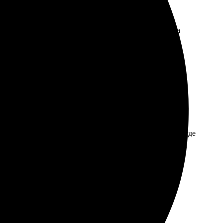
овало, что можно выбрать рамку. Заказала, загрузила
л ожидания! Рекомендую пользоваться услугами этой
олном восторге от результата. Сначала зашла на сайт, где
, что существенно упростило всю процедуру.
о шикарное. Рамка отлично подошла, все смотрится
с выбором.
т для печати фотографий и сувениров.