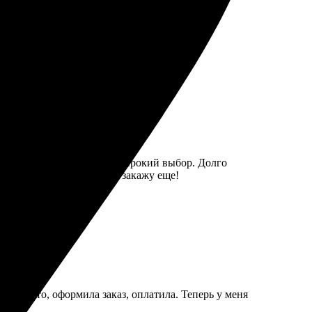
зультат превзошёл ожидания!
но понятным. Понравился широкий выбор. Долго
о отличное. Обязательно закажу еще!
рала фото, оформила заказ, оплатила. Теперь у меня