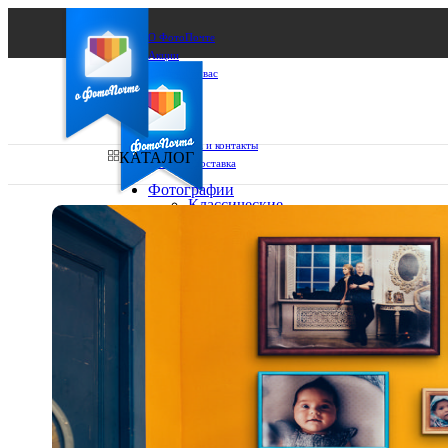
О ФотоПочте
Акции
Сделаем за вас
Бизнесу
FAQ
Франшиза
Поддержка и контакты
КАТАЛОГ
Оплата и доставка
Фотографии
Классические
фото
Ваш город:
10х10
10х15
Ваш регион доставки
13х18
15х15
Выберите из списка:
15х20
20х20
20х30
30х30
30х40
А4
Фото
в