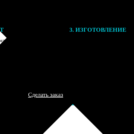
ЕТ
3. ИЗГОТОВЛЕНИЕ
ления заказа с вами свяжется
Все заказы выполняются в теч
лист, для обсуждения деталей
рабочего дня, после чего пере
ле согласования и
курьеру для доставки либо отп
я заказа по телефону и
пункт выдачи для самовывоза.
редоплаты мы приступим к его
..
Сделать заказ