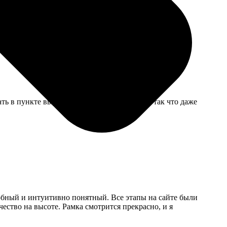
 самовывоз. Ошибка вышла, но не критично.
ть в пункте выдачи. Сильно болела голова, так что даже
добный и интуитивно понятный. Все этапы на сайте были
ество на высоте. Рамка смотрится прекрасно, и я