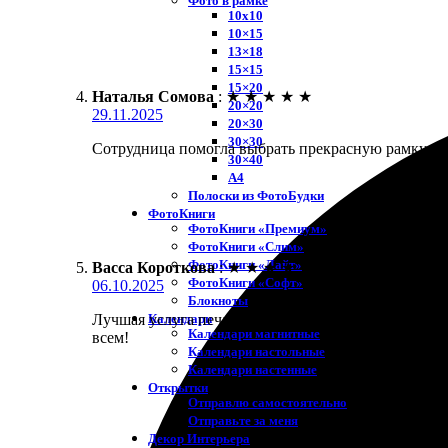
Фото в рамке
10х10
10×15
13×18
15×15
15×20
Наталья Сомова
:
★
★
★
★
★
20×20
29.11.2025
20×30
30×30
Сотрудница помогла выбрать прекрасную рамку. Зак
30×40
A4
Полоски из ФотоБудки
ФотоКниги
ФотоКниги «Премиум»
ФотоКниги «Слим»
ФотоКниги «Лайт»
Васса Короткова
:
★
★
★
★
★
ФотоКниги «Софт»
06.10.2025
Блокноты
Календари
Лучшая услуга печати фотографий! Заказала фото 2
Календари магнитные
всем!
Календари настольные
Календари настенные
Открытки
Отправлю самостоятельно
Отправьте за меня
Декор Интерьера