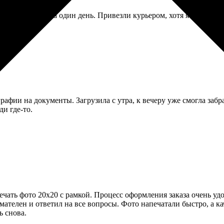
ании. Срочно, за один день. Привезли курьером, хотя я выбирал
афии на документы. Загрузила с утра, к вечеру уже смогла забра
ди где-то.
ечать фото 20х20 с рамкой. Процесс оформления заказа очень у
телен и ответил на все вопросы. Фото напечатали быстро, а кач
ь снова.