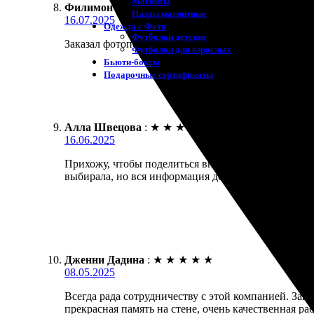
Магниты
Филимон Глушков
:
★
★
★
★
★
Пазлы магнитные
16.07.2025
Одежда с Фото
Футболки детские
Заказал фотопечать с рамкой. Сделано всё быстро
Футболки для взрослых
Бьюти-боксы
Подарочные сертификаты
Алла Швецова
:
★
★
★
★
★
16.06.2025
Прихожу, чтобы поделиться впечатлениями. Заказа
выбирала, но вся информация доступна. Оформление
Дженни Дадина
:
★
★
★
★
★
08.05.2025
Всегда рада сотрудничеству с этой компанией. Зака
прекрасная память на стене, очень качественная раб