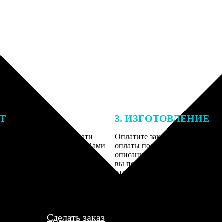
ЕТ
3. ИЗГОТОВЛЕНИЕ
подготовки заказа к печати
Оплатите заказ банковской кар
алисты могут связаться с Вами
оплаты получите подтверждение
му телефону или email для
описанием заказа. Когда отпра
я деталей.
вы получите письмо с трек-но
отслеживания.
Сделать заказ