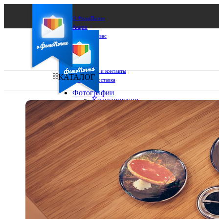
О ФотоПочте
Акции
Сделаем за вас
Бизнесу
FAQ
Франшиза
Поддержка и контакты
КАТАЛОГ
Оплата и доставка
Фотографии
Классические
фото
Ваш город:
10х10
10х15
Ваш регион доставки
13х18
15х15
Выберите из списка:
15х20
20х20
20х30
30х30
30х40
А4
Фото
в