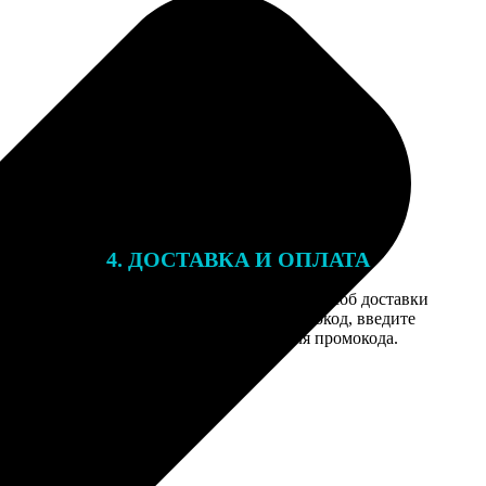
4. ДОСТАВКА И ОПЛАТА
той. После
Введите адрес и выберите способ доставки
 на email с
заказа. Если у вас есть промокод, введите
вим заказ
его в специальное поле для промокода.
мером для