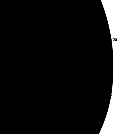
овало, картинки яркие и четкие. Обязательно вернусь за
. Ответ пришёл быстро, менеджер подсказал, что лучше
тельно закажу вновь, удобно и интересно. Рекомендую