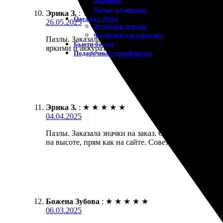
Магниты
Пазлы магнитные
Эрика З.
:
★
★
★
★
★
Одежда с Фото
26.05.2025
Футболки детские
Футболки для взрослых
Пазлы. Заказала значки на заказ. Процесс оказался
Бьюти-боксы
яркими и аккуратными. Обязательно вернусь за н
Подарочные сертификаты
Эрика З.
:
★
★
★
★
★
04.04.2025
Пазлы. Заказала значки на заказ. Оформление был
на высоте, прям как на сайте. Советую всем, кто и
Божена Зубова
:
★
★
★
★
★
06.03.2025