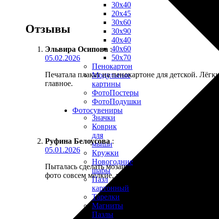
30х40
20х45
30х60
Отзывы
30х90
40х40
40х60
Эльвира Осипова
:
50х70
05.02.2026
Пенокартон
Печатала плакат на пенокартоне для детской. Лёгки
Модульные
главное.
картины
ФотоПостеры
ФотоПодушки
Фотоcувениры
Значки
Коврик
для
Руфина Белоусова
:
мыши
05.01.2026
Кружки
Новогодние
Пыталась сделать мозаику из множества маленьких
шары
фото совсем мелкие, почти неразличимы, нужно б
Пазл
картонный
Тарелки
Магниты
Пазлы