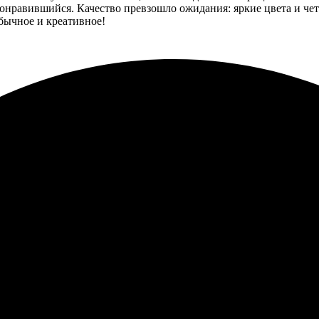
нравившийся. Качество превзошло ожидания: яркие цвета и четк
бычное и креативное!
с заказа. Качественные значки, порадовала скорость выполнени
 процесс прост и понятен. Оформили быструю доставку, детали о