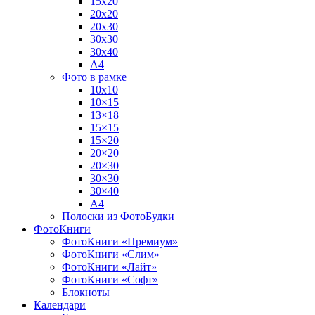
15х20
20х20
20х30
30х30
30х40
А4
Фото в рамке
10х10
10×15
13×18
15×15
15×20
20×20
20×30
30×30
30×40
A4
Полоски из ФотоБудки
ФотоКниги
ФотоКниги «Премиум»
ФотоКниги «Слим»
ФотоКниги «Лайт»
ФотоКниги «Софт»
Блокноты
Календари