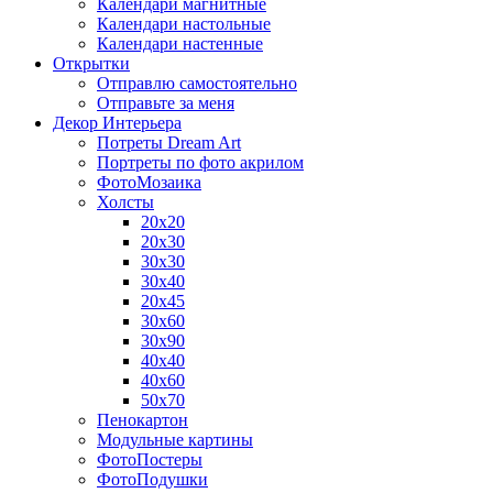
Календари магнитные
Календари настольные
Календари настенные
Открытки
Отправлю самостоятельно
Отправьте за меня
Декор Интерьера
Потреты Dream Art
Портреты по фото акрилом
ФотоМозаика
Холсты
20х20
20х30
30х30
30х40
20х45
30х60
30х90
40х40
40х60
50х70
Пенокартон
Модульные картины
ФотоПостеры
ФотоПодушки