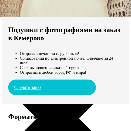
Не нашли Ваш город?
Мы доставляем по всему миру
Подушки с фотографиями на заказ
Продолжить без города
в Кемерово
Отправь в печать за пару кликов!
Согласования по электронной почте. Отвечаем за 24
часа!
Срок выполнения заказа: 1 сутки
Отправим в любой город РФ и мира!
Сделать заказ
Форматы и цены
Услуга
Цена, руб.