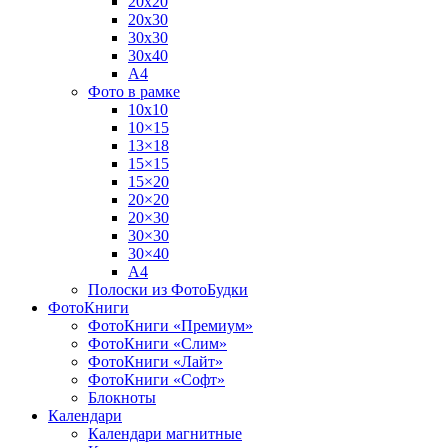
20х20
20х30
30х30
30х40
А4
Фото в рамке
10х10
10×15
13×18
15×15
15×20
20×20
20×30
30×30
30×40
A4
Полоски из ФотоБудки
ФотоКниги
ФотоКниги «Премиум»
ФотоКниги «Слим»
ФотоКниги «Лайт»
ФотоКниги «Софт»
Блокноты
Календари
Календари магнитные