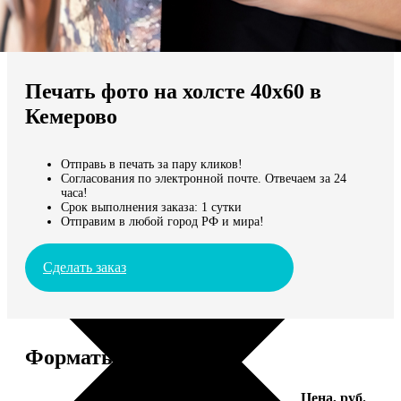
Не нашли Ваш город?
Мы доставляем по всему миру
Печать фото на холсте 40х60 в
Продолжить без города
Кемерово
Отправь в печать за пару кликов!
Согласования по электронной почте. Отвечаем за 24
часа!
Срок выполнения заказа: 1 сутки
Отправим в любой город РФ и мира!
Сделать заказ
Форматы и цены
Услуга
Цена, руб.