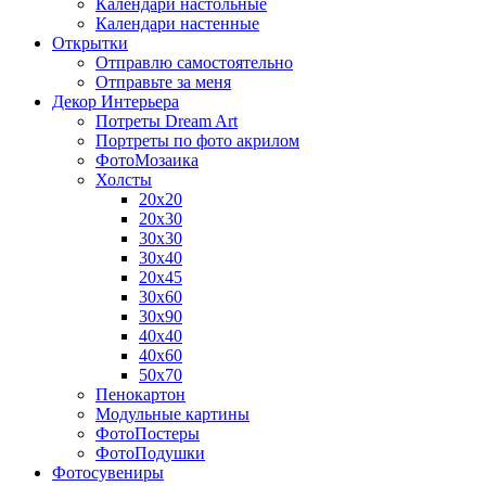
Календари настольные
Календари настенные
Открытки
Отправлю самостоятельно
Отправьте за меня
Декор Интерьера
Потреты Dream Art
Портреты по фото акрилом
ФотоМозаика
Холсты
20х20
20х30
30х30
30х40
20х45
30х60
30х90
40х40
40х60
50х70
Пенокартон
Модульные картины
ФотоПостеры
ФотоПодушки
Фотоcувениры