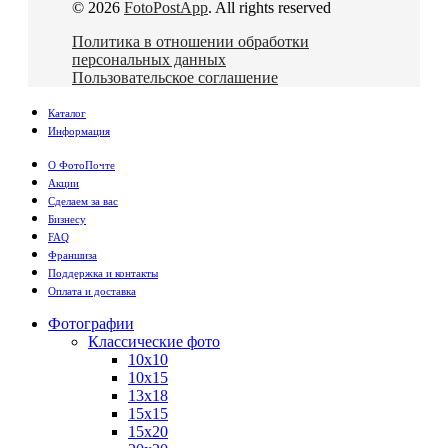
© 2026
FotoPostApp
. All rights reserved
Политика в отношении обработки
персональных данных
Пользовательское соглашение
Каталог
Информация
О ФотоПочте
Акции
Сделаем за вас
Бизнесу
FAQ
Франшиза
Поддержка и контакты
Оплата и доставка
Фотографии
Классические фото
10х10
10х15
13х18
15х15
15х20