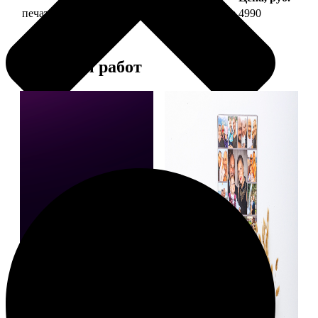
печать фото на холсте 40х60 на подрамнике
4990
Примеры работ