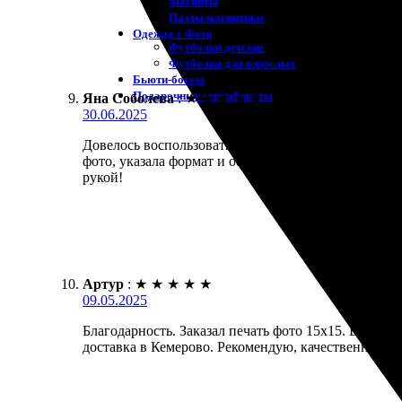
Магниты
Пазлы магнитные
Одежда с Фото
Футболки детские
Футболки для взрослых
Бьюти-боксы
Подарочные сертификаты
Яна Соболева
:
★
★
★
★
★
30.06.2025
Довелось воспользоваться услугами этой компании
фото, указала формат и оформила заказ. Понравил
рукой!
Артур
:
★
★
★
★
★
09.05.2025
Благодарность. Заказал печать фото 15х15. Все п
доставка в Кемерово. Рекомендую, качественные о