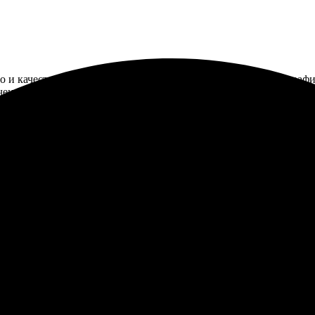
ро и качественно. Процесс оформления прост: выбрала фотографии
чение нескольких дней. Фотографии получились яркими и четким
бно! Сайт интуитивно понятен, загрузил фото, выбрал размер и о
четкие. Успел сделать несколько сувениров для друзей. Определ