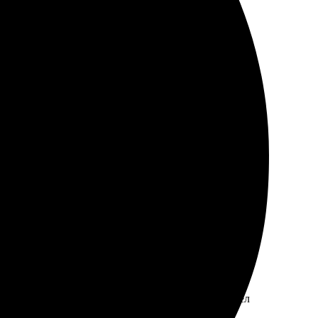
ивная доставка, всё пришло вовремя. Качество на
ное, рекомендую!
ятно. Без задержек и проблем. Результат превзошёл