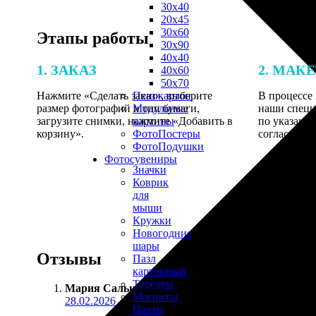
30х40
20х45
30х60
Этапы работы
30х90
40х40
1. ЗАКАЗ
2. МАК
40х60
50х70
Нажмите «Сделать заказ», выберите
В процессе 
Пенокартон
размер фотографий и тип бумаги,
наши специ
Модульные
загрузите снимки, нажмите «Добавить в
по указанно
картины
корзину».
согласовани
ФотоПостеры
ФотоПодушки
Фотоcувениры
Значки
Коврик
для
мыши
Кружки
Новогодние
шары
Отзывы
Пазл
картонный
Тарелки
Мария Сальникова
:
Магниты
28.02.2026
Пазлы