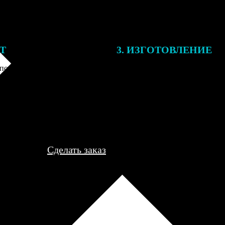
ЕТ
3. ИЗГОТОВЛЕНИЕ
подготовки заказа к печати
Оплатите заказ банковской кар
алисты могут связаться с Вами
оплаты получите подтверждение
му телефону или email для
описанием заказа. Когда отпра
я деталей.
вы получите письмо с трек-но
отслеживания.
Сделать заказ