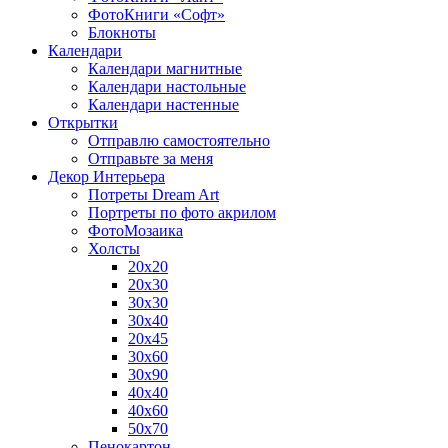
ФотоКниги «Софт»
Блокноты
Календари
Календари магнитные
Календари настольные
Календари настенные
Открытки
Отправлю самостоятельно
Отправьте за меня
Декор Интерьера
Потреты Dream Art
Портреты по фото акрилом
ФотоМозаика
Холсты
20х20
20х30
30х30
30х40
20х45
30х60
30х90
40х40
40х60
50х70
Пенокартон