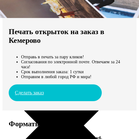
Не нашли Ваш город?
Мы доставляем по всему миру
Печать открыток на заказ в
Продолжить без города
Кемерово
Отправь в печать за пару кликов!
Согласования по электронной почте. Отвечаем за 24
часа!
Срок выполнения заказа: 1 сутки
Отправим в любой город РФ и мира!
Сделать заказ
Форматы и цены
Услуга
Цена, руб.