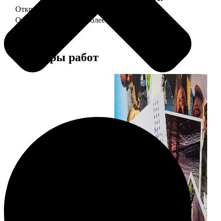
Открытка А5 "отправим за Вас"
150
Открытка А5 6 шт и более
от 890
Примеры работ