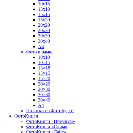
10х15
13х18
15х15
15х20
20х20
20х30
30х30
30х40
А4
Фото в рамке
10х10
10×15
13×18
15×15
15×20
20×20
20×30
30×30
30×40
A4
Полоски из ФотоБудки
ФотоКниги
ФотоКниги «Премиум»
ФотоКниги «Слим»
ФотоКниги «Лайт»