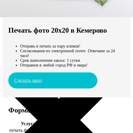
Не нашли Ваш город?
Мы доставляем по всему миру
Печать фото 20х20 в Кемерово
Продолжить без города
Отправь в печать за пару кликов!
Согласования по электронной почте. Отвечаем за 24
часа!
Срок выполнения заказа: 1 сутки
Отправим в любой город РФ и мира!
Сделать заказ
Форматы и цены
Услуга
Цена, руб.
печать фото 20х20
119