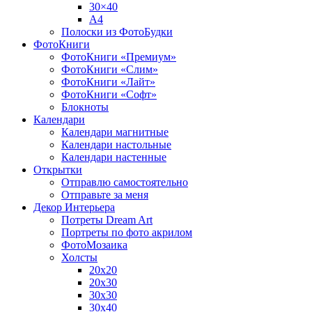
30×40
A4
Полоски из ФотоБудки
ФотоКниги
ФотоКниги «Премиум»
ФотоКниги «Слим»
ФотоКниги «Лайт»
ФотоКниги «Софт»
Блокноты
Календари
Календари магнитные
Календари настольные
Календари настенные
Открытки
Отправлю самостоятельно
Отправьте за меня
Декор Интерьера
Потреты Dream Art
Портреты по фото акрилом
ФотоМозаика
Холсты
20х20
20х30
30х30
30х40