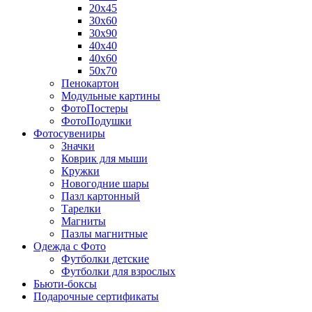
20х45
30х60
30х90
40х40
40х60
50х70
Пенокартон
Модульные картины
ФотоПостеры
ФотоПодушки
Фотоcувениры
Значки
Коврик для мыши
Кружки
Новогодние шары
Пазл картонный
Тарелки
Магниты
Пазлы магнитные
Одежда с Фото
Футболки детские
Футболки для взрослых
Бьюти-боксы
Подарочные сертификаты