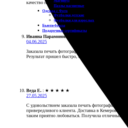
Магниты
качество на высоте. Рамка идеально подошла, фото
Пазлы магнитные
Одежда с Фото
Футболки детские
Футболки для взрослых
Бьюти-боксы
Подарочные сертификаты
Иванна Парамонова
:
★
★
★
★
★
04.06.2025
Заказала печать фотографии 10х10 с рамкой. Проце
Результат пришел быстро, был упакован надежно. К
Веда Е.
:
★
★
★
★
★
27.05.2025
С удовольствием заказала печать фотографии 10х10
привередливого клиента. Доставка в Кемерово заня
таким приятно любоваться. Получила отличный суве