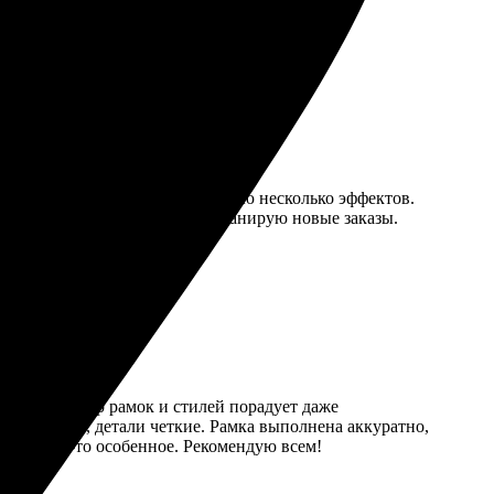
т. Затем меняю рамку и добавляю несколько эффектов.
превзошел ожидания, теперь планирую новые заказы.
тивный. Выбор рамок и стилей порадует даже
 насыщенные, детали четкие. Рамка выполнена аккуратно,
азать что-то особенное. Рекомендую всем!