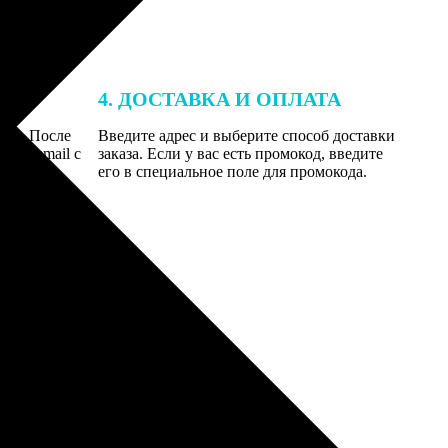
4. ДОСТАВКА И ОПЛАТА
той. После
Введите адрес и выберите способ доставки
 на email с
заказа. Если у вас есть промокод, введите
вим заказ
его в специальное поле для промокода.
мером для