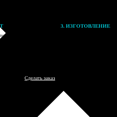
ЕТ
3. ИЗГОТОВЛЕНИЕ
подготовки заказа к печати
Оплатите заказ банковской кар
алисты могут связаться с Вами
оплаты получите подтверждение
му телефону или email для
описанием заказа. Когда отпра
я деталей.
вы получите письмо с трек-но
отслеживания.
Сделать заказ