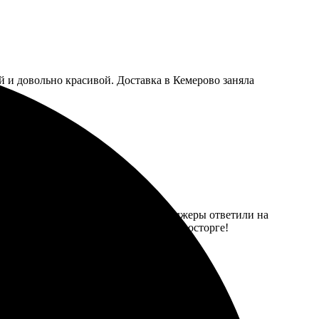
й и довольно красивой. Доставка в Кемерово заняла
формления прост, все понятно. Менеджеры ответили на
но. Подарю такую же подруге, она в восторге!