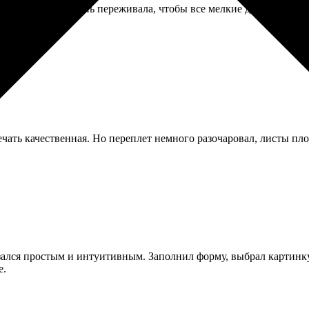
 делала сама, очень переживала, чтобы все мелкие детали пропе
ечать качественная. Но переплет немного разочаровал, листы пло
зался простым и интуитивным. Заполнил форму, выбрал картинку,
е.