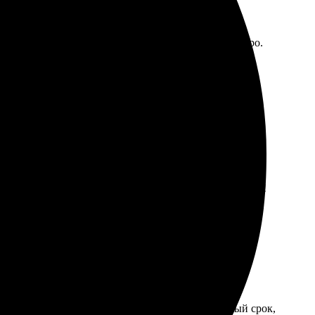
облем. Ожидала, что будет дольше, но привезли быстро.
ое изображение и сделала заказ. В течение нескольких
 цвета яркие, детали четкие. Рекомендую попробовать!
брала нужные изображения. Доставили в указанный срок,