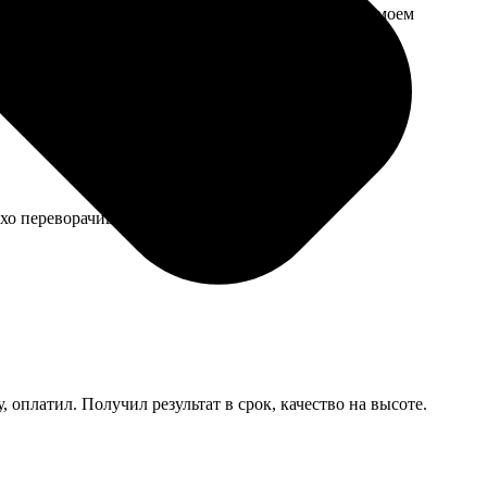
чатались. Все вышло идеально, даже лучше, чем в моем
хо переворачиваются, заедают.
 оплатил. Получил результат в срок, качество на высоте.