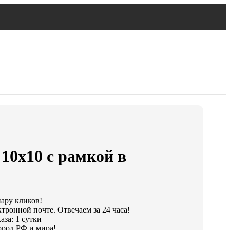
10х10 с рамкой в
пару кликов!
тронной почте. Отвечаем за 24 часа!
аза: 1 сутки
ород РФ и мира!