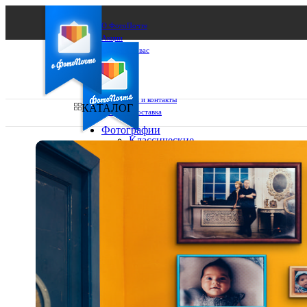
О ФотоПочте
Акции
Сделаем за вас
Бизнесу
FAQ
Франшиза
Поддержка и контакты
КАТАЛОГ
Оплата и доставка
Фотографии
Классические
фото
Ваш город:
10х10
10х15
Ваш регион доставки
13х18
15х15
Выберите из списка:
15х20
20х20
20х30
30х30
30х40
А4
Фото
в