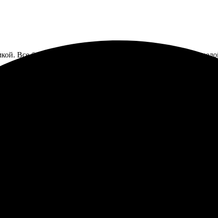
кой. Все быстро, качественно, удобно. Фотография пришла цело
амкой была выполнена быстро и качественно. На сайте процесс о
оставка прошла без задержек, а сама рамка выглядит очень стиль