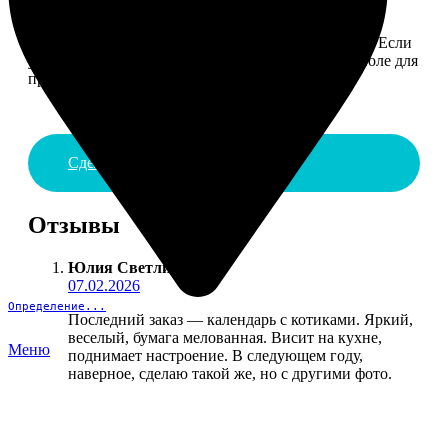
4. ДОСТАВКА И ОПЛАТА
Введите адрес и выберите способ доставки заказа. Если
у вас есть промокод, введите его в специальное поле для
промокода.
Сделать заказ
Отзывы
Юлия Светличная
:
07.02.2026
Определение...
Последний заказ — календарь с котиками. Яркий,
веселый, бумага мелованная. Висит на кухне,
Меню
поднимает настроение. В следующем году,
наверное, сделаю такой же, но с другими фото.