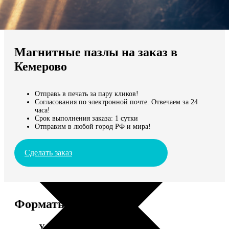
Не нашли Ваш город?
Мы доставляем по всему миру
Магнитные пазлы на заказ в
Продолжить без города
Кемерово
Отправь в печать за пару кликов!
Согласования по электронной почте. Отвечаем за 24
часа!
Срок выполнения заказа: 1 сутки
Отправим в любой город РФ и мира!
Сделать заказ
Форматы и цены
Услуга
Цена, руб.