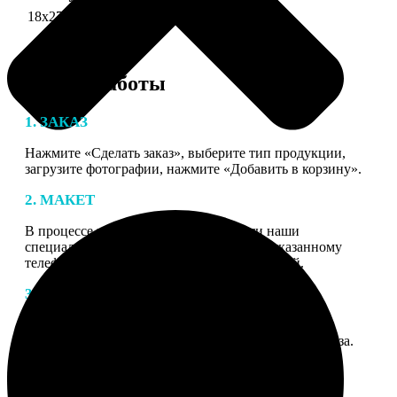
18х27 см 126 частей
990
Этапы работы
1. ЗАКАЗ
Нажмите «Сделать заказ», выберите тип продукции,
загрузите фотографии, нажмите «Добавить в корзину».
2. МАКЕТ
В процессе подготовки заказа к печати наши
специалисты могут связаться с Вами по указанному
телефону или email для согласования деталей.
3. ИЗГОТОВЛЕНИЕ
Оплатите заказ банковской картой. После оплаты
получите подтверждение на email с описанием заказа.
Когда отправим заказ вы получите письмо с трек-
номером для отслеживания.