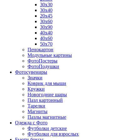
30х30
30х40
20х45
30х60
30х90
40х40
40х60
50х70
Пенокартон
Модульные картины
ФотоПостеры
ФотоПодушки
Фотоcувениры
Значки
Коврик для мыши
Кружки
Новогодние шары
Пазл картонный
Тарелки
Магниты
Пазлы магнитные
Одежда с Фото
Футболки детские
Футболки для взрослых
Бьюти-боксы