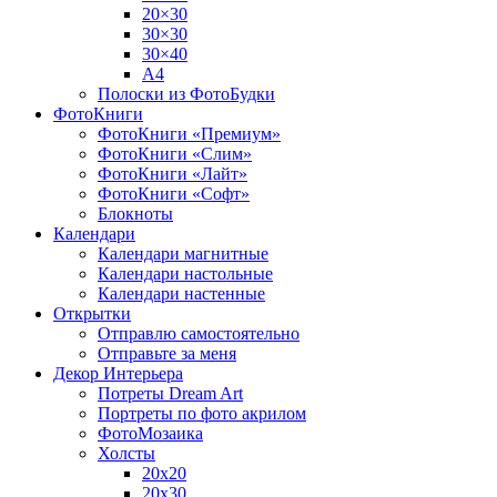
20×30
30×30
30×40
A4
Полоски из ФотоБудки
ФотоКниги
ФотоКниги «Премиум»
ФотоКниги «Слим»
ФотоКниги «Лайт»
ФотоКниги «Софт»
Блокноты
Календари
Календари магнитные
Календари настольные
Календари настенные
Открытки
Отправлю самостоятельно
Отправьте за меня
Декор Интерьера
Потреты Dream Art
Портреты по фото акрилом
ФотоМозаика
Холсты
20х20
20х30