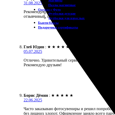
Магниты
31.08.2025
Пазлы магнитные
Одежда с Фото
Рекомендую. Отличная печать, качество на высшем 
Футболки детские
отзывчивый, помогли с выбором. С удовольствием 
Футболки для взрослых
Бьюти-боксы
Подарочные сертификаты
Глеб Юдин
:
★
★
★
★
★
05.07.2025
Отлично. Удивительный сервис с простым интерфейс
Рекомендую друзьям!
Борис Дёмин
:
★
★
★
★
★
22.06.2025
Часто заказываю фотосувениры и решил попробова
без лишних хлопот. Оформление заняло всего пару