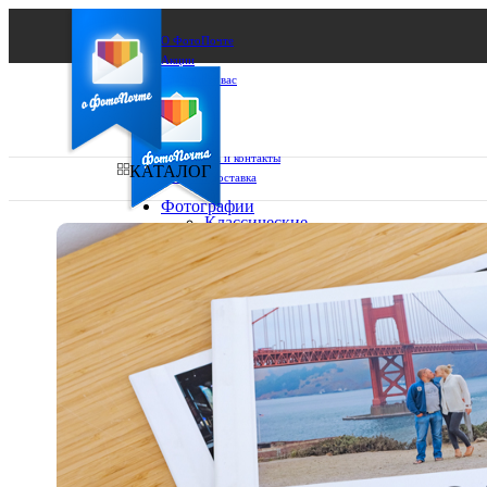
О ФотоПочте
Акции
Сделаем за вас
Бизнесу
FAQ
Франшиза
Поддержка и контакты
КАТАЛОГ
Оплата и доставка
Фотографии
Классические
фото
Ваш город:
10х10
10х15
Ваш регион доставки
13х18
15х15
Выберите из списка:
15х20
20х20
20х30
30х30
30х40
А4
Фото
в