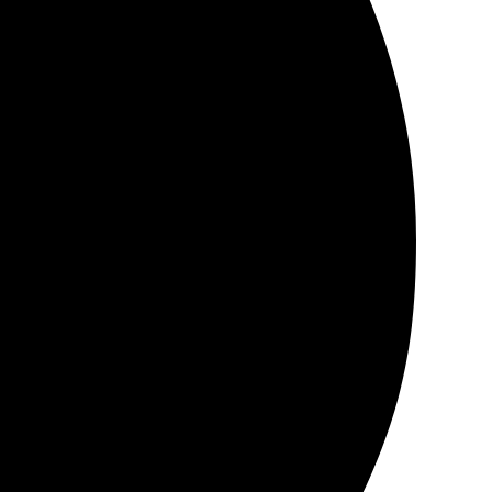
йт, загрузила, и все. Получила книгу быстро, без
понятное. Обязательно повторю опыт!
тинки яркие, качество на высоте! Приятно держать в
чатлевать моменты!