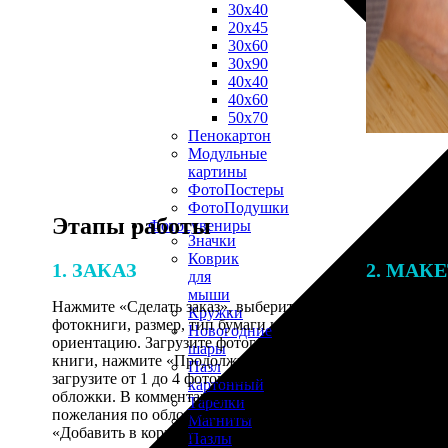
30х40
20х45
30х60
30х90
40х40
40х60
50х70
Пенокартон
Модульные
картины
ФотоПостеры
ФотоПодушки
Этапы работы
Фотоcувениры
Значки
Коврик
1. ЗАКАЗ
2. МАК
для
мыши
Нажмите «Сделать заказ», выберите тип
Итоговая с
Кружки
фотокниги, размер, тип бумаги и
от количест
Новогодние
ориентацию. Загрузите фотографии для
подготовки 
шары
книги, нажмите «Продолжить» и
специалисты
Пазл
загрузите от 1 до 4 фотографий для
указанному 
картонный
обложки. В комментарии оставьте свои
согласовани
Тарелки
пожелания по обложке, нажмите
Магниты
«Добавить в корзину».
Пазлы