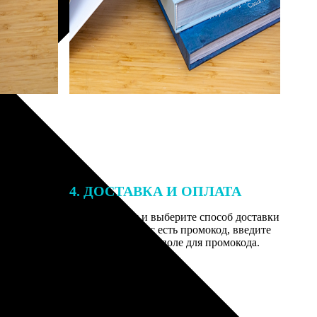
4. ДОСТАВКА И ОПЛАТА
той. После
Введите адрес и выберите способ доставки
 на email с
заказа. Если у вас есть промокод, введите
вим заказ
его в специальное поле для промокода.
мером для