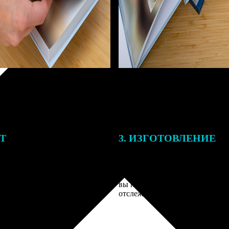
ЕТ
3. ИЗГОТОВЛЕНИЕ
тоимость ФотоКниги зависит
Оплатите заказ банковской кар
ва страниц. В процессе
оплаты получите подтверждение
заказа к печати наши
описанием заказа. Когда отпра
 могут связаться с Вами по
вы получите письмо с трек-но
телефону или email для
отслеживания.
я деталей.