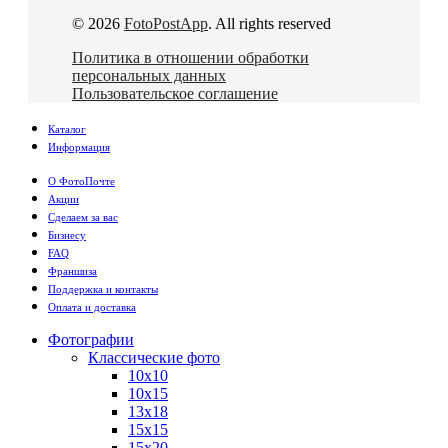
© 2026
FotoPostApp
. All rights reserved
Политика в отношении обработки
персональных данных
Пользовательское соглашение
Каталог
Информация
О ФотоПочте
Акции
Сделаем за вас
Бизнесу
FAQ
Франшиза
Поддержка и контакты
Оплата и доставка
Фотографии
Классические фото
10х10
10х15
13х18
15х15
15х20