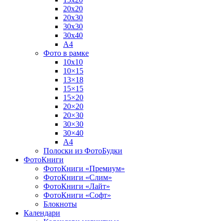
20х20
20х30
30х30
30х40
А4
Фото в рамке
10х10
10×15
13×18
15×15
15×20
20×20
20×30
30×30
30×40
A4
Полоски из ФотоБудки
ФотоКниги
ФотоКниги «Премиум»
ФотоКниги «Слим»
ФотоКниги «Лайт»
ФотоКниги «Софт»
Блокноты
Календари