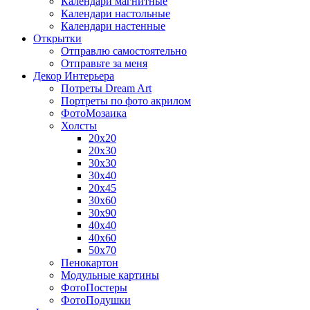
Календари магнитные
Календари настольные
Календари настенные
Открытки
Отправлю самостоятельно
Отправьте за меня
Декор Интерьера
Потреты Dream Art
Портреты по фото акрилом
ФотоМозаика
Холсты
20х20
20х30
30х30
30х40
20х45
30х60
30х90
40х40
40х60
50х70
Пенокартон
Модульные картины
ФотоПостеры
ФотоПодушки