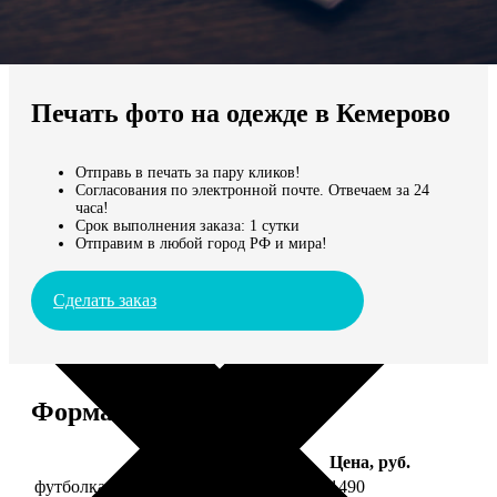
Не нашли Ваш город?
Мы доставляем по всему миру
Печать фото на одежде в Кемерово
Продолжить без города
Отправь в печать за пару кликов!
Согласования по электронной почте. Отвечаем за 24
часа!
Срок выполнения заказа: 1 сутки
Отправим в любой город РФ и мира!
Сделать заказ
Форматы и цены
Услуга
Цена, руб.
футболка детская с фото рост 118 см
1490