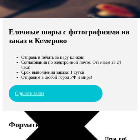
Не нашли Ваш город?
Мы доставляем по всему миру
Елочные шары с фотографиями на
Продолжить без города
заказ в Кемерово
Отправь в печать за пару кликов!
Согласования по электронной почте. Отвечаем за 24
часа!
Срок выполнения заказа: 1 сутки
Отправим в любой город РФ и мира!
Сделать заказ
Форматы и цены
Услуга
Цена, руб.