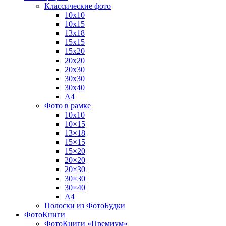
Классические фото
10х10
10х15
13х18
15х15
15х20
20х20
20х30
30х30
30х40
А4
Фото в рамке
10х10
10×15
13×18
15×15
15×20
20×20
20×30
30×30
30×40
A4
Полоски из ФотоБудки
ФотоКниги
ФотоКниги «Премиум»