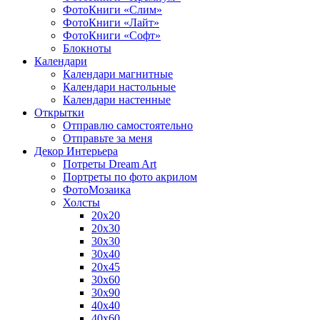
ФотоКниги «Слим»
ФотоКниги «Лайт»
ФотоКниги «Софт»
Блокноты
Календари
Календари магнитные
Календари настольные
Календари настенные
Открытки
Отправлю самостоятельно
Отправьте за меня
Декор Интерьера
Потреты Dream Art
Портреты по фото акрилом
ФотоМозаика
Холсты
20х20
20х30
30х30
30х40
20х45
30х60
30х90
40х40
40х60