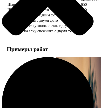
Шарик елочный с 1 фото
650
Шарик елочный с 2 фото
699
Шарик-шкатулка с одним фото
650
Шарик-шкатулка с двумя фото
699
Подвеска на елку колокольчик с двумя фото
590
Подвеска на елку снежинка с двумя фото
590
Примеры работ