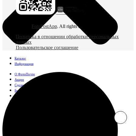
© 2026
FotoPostApp
. All rights reserved
Политика в отношении обработки персональных
данных
Пользовательское соглашение
Каталог
Информация
О ФотоПочте
Акции
Сделаем за вас
Бизнесу
FAQ
Франшиза
Поддержка и контакты
Оплата и доставка
Фотографии
Классические фото
10х10