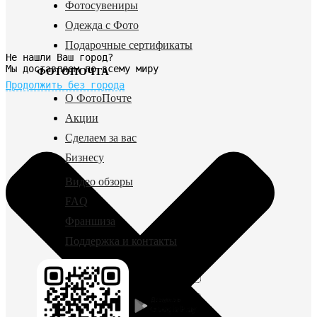
Фотосувениры
Одежда с Фото
Подарочные сертификаты
Не нашли Ваш город?
Мы доставляем по всему миру
ФОТОПОЧТА
Продолжить без города
О ФотоПочте
Акции
Сделаем за вас
Бизнесу
Видео обзоры
FAQ
Франшиза
Поддержка и контакты