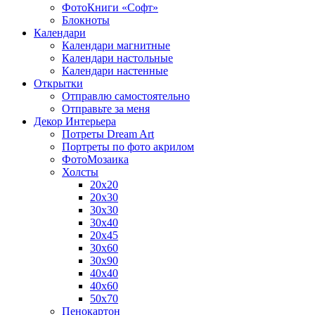
ФотоКниги «Софт»
Блокноты
Календари
Календари магнитные
Календари настольные
Календари настенные
Открытки
Отправлю самостоятельно
Отправьте за меня
Декор Интерьера
Потреты Dream Art
Портреты по фото акрилом
ФотоМозаика
Холсты
20х20
20х30
30х30
30х40
20х45
30х60
30х90
40х40
40х60
50х70
Пенокартон