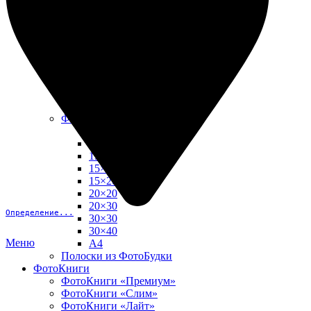
10х15
13х18
15х15
15х20
20х20
20х30
30х30
30х40
А4
Фото в рамке
10х10
10×15
13×18
15×15
15×20
20×20
20×30
Определение...
30×30
30×40
Меню
A4
Полоски из ФотоБудки
ФотоКниги
ФотоКниги «Премиум»
ФотоКниги «Слим»
ФотоКниги «Лайт»