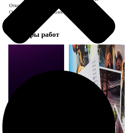
Открытка А5 "отправим за Вас"
150
Открытка А5 6 шт и более
от 890
Примеры работ