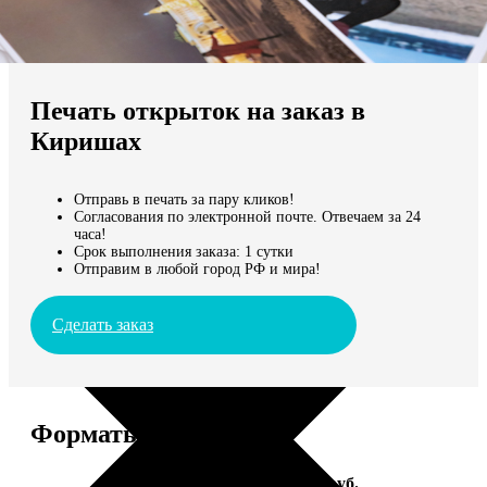
Не нашли Ваш город?
Мы доставляем по всему миру
Печать открыток на заказ в
Продолжить без города
Киришах
Отправь в печать за пару кликов!
Согласования по электронной почте. Отвечаем за 24
часа!
Срок выполнения заказа: 1 сутки
Отправим в любой город РФ и мира!
Сделать заказ
Форматы и цены
Услуга
Цена, руб.