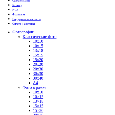
Сделаем за вас
Бизнесу
FAQ
Франшиза
Поддержка и контакты
Оплата и доставка
Фотографии
Классические фото
10х10
10х15
13х18
15х15
15х20
20х20
20х30
30х30
30х40
А4
Фото в рамке
10х10
10×15
13×18
15×15
15×20