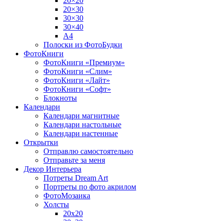
20×20
20×30
30×30
30×40
A4
Полоски из ФотоБудки
ФотоКниги
ФотоКниги «Премиум»
ФотоКниги «Слим»
ФотоКниги «Лайт»
ФотоКниги «Софт»
Блокноты
Календари
Календари магнитные
Календари настольные
Календари настенные
Открытки
Отправлю самостоятельно
Отправьте за меня
Декор Интерьера
Потреты Dream Art
Портреты по фото акрилом
ФотоМозаика
Холсты
20х20