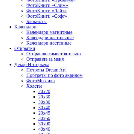
ФотоКниги «Слим»
ФотоКниги «Лайт»
ФотоКниги «Софт»
Блокноты
Календари
Календари магнитные
Календари настольные
Календари настенные
Открытки
Отправлю самостоятельно
Отправьте за меня
Декор Интерьера
Потреты Dream Art
Портреты по фото акрилом
ФотоМозаика
Холсты
20х20
20х30
30х30
30х40
20х45
30х60
30х90
40х40