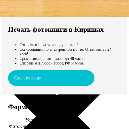
Не нашли Ваш город?
Мы доставляем по всему миру
Печать фотокниги в Киришах
Продолжить без города
Отправь в печать за пару кликов!
Согласования по электронной почте. Отвечаем за 24
часа!
Срок выполнения заказа: до 48 часов
Отправим в любой город РФ и мира!
Сделать заказ
Форматы и цены
Услуга
Цена, руб.
ФотоКниги "Премиум"
от 2490