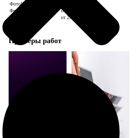
ФотоКниги "Слим"
от 1290
ФотоКниги "Лайт"
от 2990
ФотоКниги "Софт"
от 2990
Примеры работ