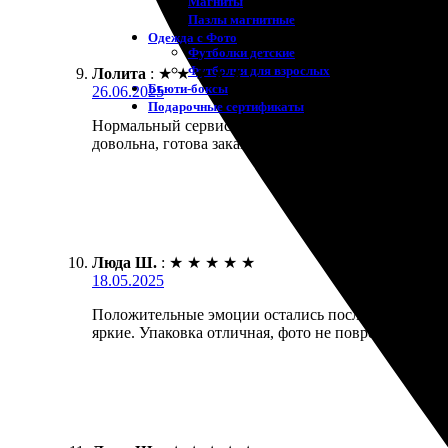
Магниты
Пазлы магнитные
Одежда с Фото
Футболки детские
Футболки для взрослых
Лолита
:
★
★
★
★
★
Бьюти-боксы
26.06.2025
Подарочные сертификаты
Нормальный сервис с хорошей печатью. Заказала фо
довольна, готова заказывать снова!
Люда Ш.
:
★
★
★
★
★
18.05.2025
Положительные эмоции остались после заказа! Заказ
яркие. Упаковка отличная, фото не повредились. О