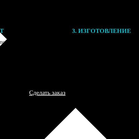
ЕТ
3. ИЗГОТОВЛЕНИЕ
подготовки заказа к печати
Оплатите заказ банковской кар
алисты могут связаться с Вами
оплаты получите подтверждение
му телефону или email для
описанием заказа. Когда отпра
я деталей.
вы получите письмо с трек-но
отслеживания.
Сделать заказ