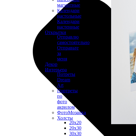
магнитные
Календари
настольные
Календари
настенные
Открытки
Отправлю
самостоятельно
Отправьте
за
меня
Декор
Интерьера
Потреты
Dream
Art
Портреты
по
фото
акрилом
ФотоМозаика
Холсты
20х20
20х30
30х30