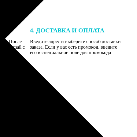
4. ДОСТАВКА И ОПЛАТА
той. После
Введите адрес и выберите способ доставки
 на email с
заказа. Если у вас есть промокод, введите
вим заказ
его в специальное поле для промокода
мером для