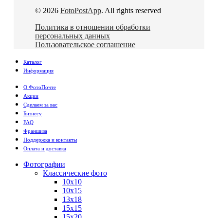
© 2026
FotoPostApp
. All rights reserved
Политика в отношении обработки
персональных данных
Пользовательское соглашение
Каталог
Информация
О ФотоПочте
Акции
Сделаем за вас
Бизнесу
FAQ
Франшиза
Поддержка и контакты
Оплата и доставка
Фотографии
Классические фото
10х10
10х15
13х18
15х15
15х20