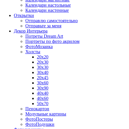
Календари настольные
Календари настенные
Открытки
Отправлю самостоятельно
Отправьте за меня
Декор Интерьера
Потреты Dream Art
Портреты по фото акрилом
ФотоМозаика
Холсты
20х20
20х30
30х30
30х40
20х45
30х60
30х90
40х40
40х60
50х70
Пенокартон
Модульные картины
ФотоПостеры
ФотоПодушки