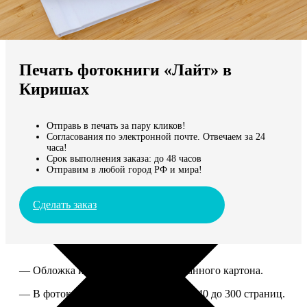
Не нашли Ваш город?
Мы доставляем по всему миру
Печать фотокниги «Лайт» в
Продолжить без города
Киришах
Отправь в печать за пару кликов!
Согласования по электронной почте. Отвечаем за 24
часа!
Срок выполнения заказа: до 48 часов
Отправим в любой город РФ и мира!
Сделать заказ
— Обложка из твердого ламинированного картона.
— В фотокниге можно разместить от 40 до 300 страниц.