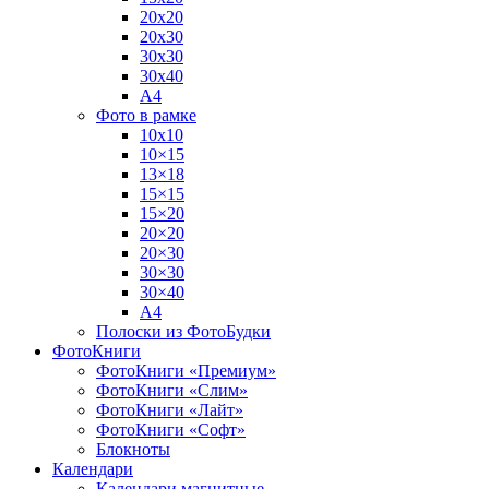
20х20
20х30
30х30
30х40
А4
Фото в рамке
10х10
10×15
13×18
15×15
15×20
20×20
20×30
30×30
30×40
A4
Полоски из ФотоБудки
ФотоКниги
ФотоКниги «Премиум»
ФотоКниги «Слим»
ФотоКниги «Лайт»
ФотоКниги «Софт»
Блокноты
Календари
Календари магнитные