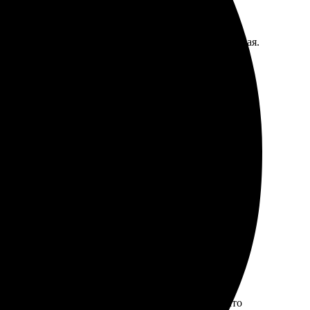
рмления. Довольна результатом. Цена вполне разумная.
ото. Быстро связались для подтверждения. Получила
ные подарки!
и просто. Выбор дизайна и размеров огромный, что