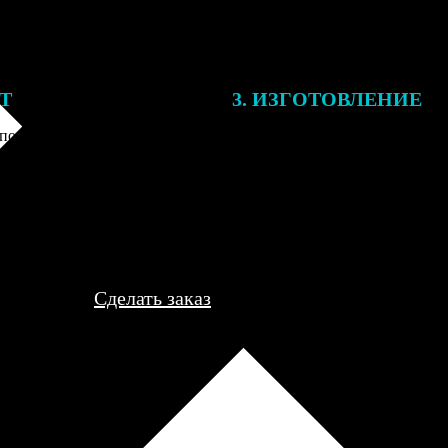
ЕТ
3. ИЗГОТОВЛЕНИЕ
подготовки заказа к печати
Оплатите заказ банковской кар
алисты могут связаться с Вами
оплаты получите подтверждение
му телефону или email для
описанием заказа. Когда отпра
я деталей.
вы получите письмо с трек-но
отслеживания.
Сделать заказ