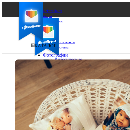
О ФотоПочте
Акции
Сделаем за вас
Бизнесу
FAQ
Франшиза
Поддержка и контакты
КАТАЛОГ
Оплата и доставка
Фотографии
Классические
фото
Ваш город:
10х10
10х15
Ваш регион доставки
13х18
15х15
Выберите из списка:
15х20
20х20
20х30
30х30
30х40
А4
Фото
в