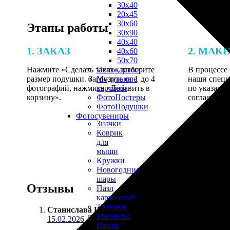
30х40
20х45
30х60
Этапы работы
30х90
40х40
1. ЗАКАЗ
2. МАК
40х60
50х70
Нажмите «Сделать заказ», выберите
В процессе 
Пенокартон
размер подушки. Загрузите от 1 до 4
наши специ
Модульные
фотографий, нажмите «Добавить в
по указанно
картины
корзину».
согласовани
ФотоПостеры
ФотоПодушки
Фотоcувениры
Значки
Коврик
для
мыши
Кружки
Новогодние
шары
Отзывы
Пазл
картонный
Тарелки
Станислава Шарова
:
Магниты
15.02.2026
Пазлы