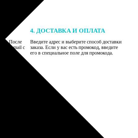
4. ДОСТАВКА И ОПЛАТА
той. После
Введите адрес и выберите способ доставки
 на email с
заказа. Если у вас есть промокод, введите
вим заказ
его в специальное поле для промокода.
мером для