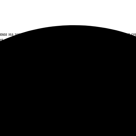
ями на заказ, и наткнулась на эту компанию. Процесс оказался о
ая, подушки пришли в идеальном состоянии и с отличным качес
ывать снова.
и с фото, процесс оказался простым и интуитивно понятным. Ка