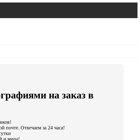
графиями на заказ в
ликов!
й почте. Отвечаем за 24 часа!
сутки
Ф и мира!