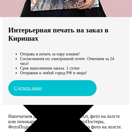
Не нашли Ваш город?
Мы доставляем по всему миру
Интерьерная печать на заказ в
Продолжить без города
Киришах
Отправь в печать за пару кликов!
Согласования по электронной почте. Отвечаем за 24
часа!
Срок выполнения заказа: 1 сутки
Отправим в любой город РФ и мира!
Сделать заказ
Напечатаем для вас картины Dream-Art, фото на холсте
или пенокартоне, ФотоМозаику, ФотоПостеры,
ФотоПодушки или напишем портрет по фото на холсте.