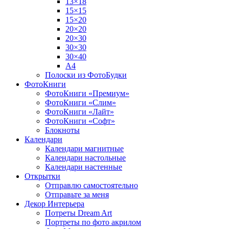
13×18
15×15
15×20
20×20
20×30
30×30
30×40
A4
Полоски из ФотоБудки
ФотоКниги
ФотоКниги «Премиум»
ФотоКниги «Слим»
ФотоКниги «Лайт»
ФотоКниги «Софт»
Блокноты
Календари
Календари магнитные
Календари настольные
Календари настенные
Открытки
Отправлю самостоятельно
Отправьте за меня
Декор Интерьера
Потреты Dream Art
Портреты по фото акрилом