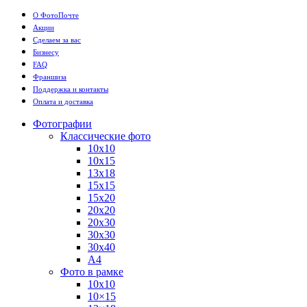
О ФотоПочте
Акции
Сделаем за вас
Бизнесу
FAQ
Франшиза
Поддержка и контакты
Оплата и доставка
Фотографии
Классические фото
10х10
10х15
13х18
15х15
15х20
20х20
20х30
30х30
30х40
А4
Фото в рамке
10х10
10×15