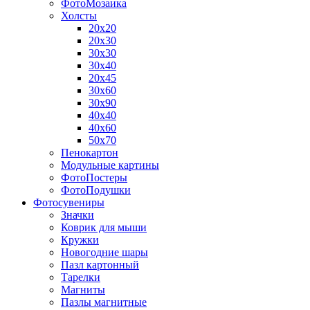
ФотоМозаика
Холсты
20х20
20х30
30х30
30х40
20х45
30х60
30х90
40х40
40х60
50х70
Пенокартон
Модульные картины
ФотоПостеры
ФотоПодушки
Фотоcувениры
Значки
Коврик для мыши
Кружки
Новогодние шары
Пазл картонный
Тарелки
Магниты
Пазлы магнитные