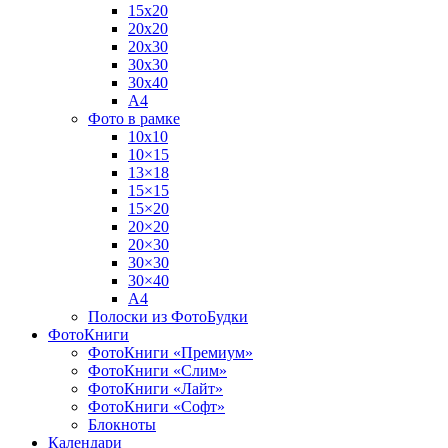
15х20
20х20
20х30
30х30
30х40
А4
Фото в рамке
10х10
10×15
13×18
15×15
15×20
20×20
20×30
30×30
30×40
A4
Полоски из ФотоБудки
ФотоКниги
ФотоКниги «Премиум»
ФотоКниги «Слим»
ФотоКниги «Лайт»
ФотоКниги «Софт»
Блокноты
Календари