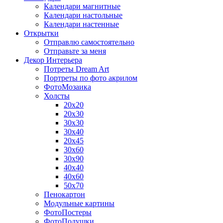
Календари магнитные
Календари настольные
Календари настенные
Открытки
Отправлю самостоятельно
Отправьте за меня
Декор Интерьера
Потреты Dream Art
Портреты по фото акрилом
ФотоМозаика
Холсты
20х20
20х30
30х30
30х40
20х45
30х60
30х90
40х40
40х60
50х70
Пенокартон
Модульные картины
ФотоПостеры
ФотоПодушки