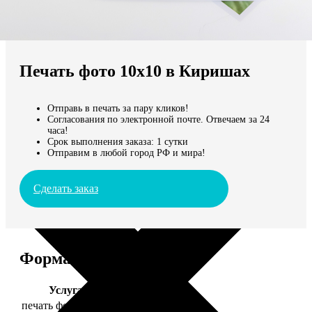
Не нашли Ваш город?
Мы доставляем по всему миру
Печать фото 10х10 в Киришах
Продолжить без города
Отправь в печать за пару кликов!
Согласования по электронной почте. Отвечаем за 24
часа!
Срок выполнения заказа: 1 сутки
Отправим в любой город РФ и мира!
Сделать заказ
Форматы и цены
Услуга
Цена, руб.
печать фото 10х10
19