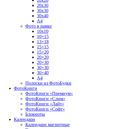
20х20
20х30
30х30
30х40
А4
Фото в рамке
10х10
10×15
13×18
15×15
15×20
20×20
20×30
30×30
30×40
A4
Полоски из ФотоБудки
ФотоКниги
ФотоКниги «Премиум»
ФотоКниги «Слим»
ФотоКниги «Лайт»
ФотоКниги «Софт»
Блокноты
Календари
Календари магнитные