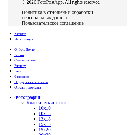
© 2026
FotoPostApp
. All rights reserved
Политика в отношении обработки
персональных данных
Пользовательское соглашение
Каталог
Информация
О ФотоПочте
Акции
Сделаем за вас
Бизнесу
FAQ
Франшиза
Поддержка и контакты
Оплата и доставка
Фотографии
Классические фото
10х10
10х15
13х18
15х15
15х20