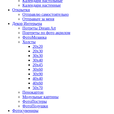
Календари настольные
Календари настенные
Открытки
Отправлю самостоятельно
Отправьте за меня
Декор Интерьера
Потреты Dream Art
Портреты по фото акрилом
ФотоМозаика
Холсты
20х20
20х30
30х30
30х40
20х45
30х60
30х90
40х40
40х60
50х70
Пенокартон
Модульные картины
ФотоПостеры
ФотоПодушки
Фотоcувениры