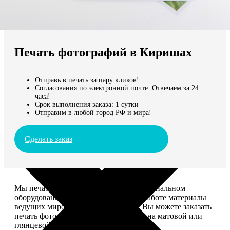
Не нашли Ваш город?
Мы доставляем по всему миру
Печать фотографий в Киришах
Продолжить без города
Отправь в печать за пару кликов!
Согласования по электронной почте. Отвечаем за 24
часа!
Срок выполнения заказа: 1 сутки
Отправим в любой город РФ и мира!
Сделать заказ
Мы печатаем фотографии на профессиональном
оборудовании Noritsu, используем в работе материалы
ведущих мировых производителей. Вы можете заказать
печать фотографий разных форматов на матовой или
глянцевой фотобумаге.