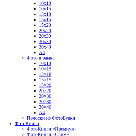
10х10
10х15
13х18
15х15
15х20
20х20
20х30
30х30
30х40
А4
Фото в рамке
10х10
10×15
13×18
15×15
15×20
20×20
20×30
30×30
30×40
A4
Полоски из ФотоБудки
ФотоКниги
ФотоКниги «Премиум»
ФотоКниги «Слим»