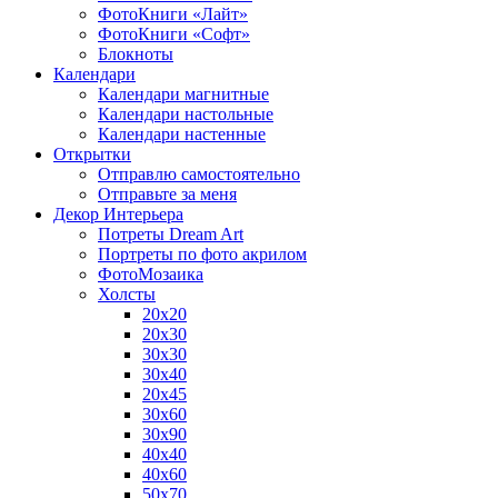
ФотоКниги «Лайт»
ФотоКниги «Софт»
Блокноты
Календари
Календари магнитные
Календари настольные
Календари настенные
Открытки
Отправлю самостоятельно
Отправьте за меня
Декор Интерьера
Потреты Dream Art
Портреты по фото акрилом
ФотоМозаика
Холсты
20х20
20х30
30х30
30х40
20х45
30х60
30х90
40х40
40х60
50х70