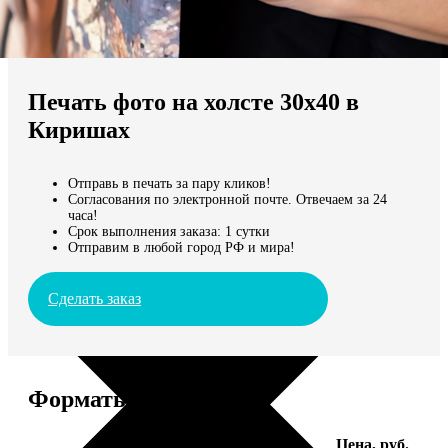
Не нашли Ваш город?
Мы доставляем по всему миру
Печать фото на холсте 30х40 в
Продолжить без города
Киришах
Отправь в печать за пару кликов!
Согласования по электронной почте. Отвечаем за 24
часа!
Срок выполнения заказа: 1 сутки
Отправим в любой город РФ и мира!
Сделать заказ
Форматы и цены
Услуга
Цена, руб.