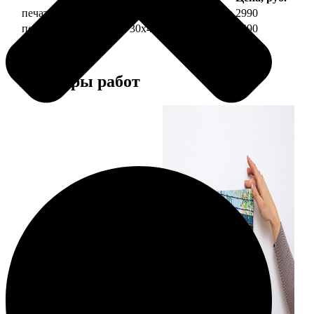
печать фото на холсте 30х40 на подрамнике
2990
печать фото на холсте 30х40 в раме
5490
Примеры работ