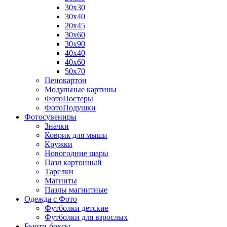
30х30
30х40
20х45
30х60
30х90
40х40
40х60
50х70
Пенокартон
Модульные картины
ФотоПостеры
ФотоПодушки
Фотоcувениры
Значки
Коврик для мыши
Кружки
Новогодние шары
Пазл картонный
Тарелки
Магниты
Пазлы магнитные
Одежда с Фото
Футболки детские
Футболки для взрослых
Бьюти-боксы