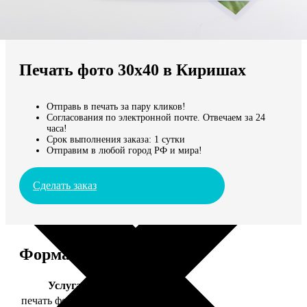
Не нашли Ваш город?
Мы доставляем по всему миру
Печать фото 30х40 в Киришах
Продолжить без города
Отправь в печать за пару кликов!
Согласования по электронной почте. Отвечаем за 24
часа!
Срок выполнения заказа: 1 сутки
Отправим в любой город РФ и мира!
Сделать заказ
Форматы и цены
Услуга
Цена, руб.
печать фото 30х40
199