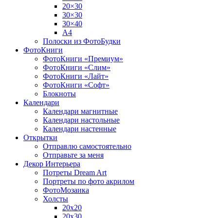
20×30
30×30
30×40
A4
Полоски из ФотоБудки
ФотоКниги
ФотоКниги «Премиум»
ФотоКниги «Слим»
ФотоКниги «Лайт»
ФотоКниги «Софт»
Блокноты
Календари
Календари магнитные
Календари настольные
Календари настенные
Открытки
Отправлю самостоятельно
Отправьте за меня
Декор Интерьера
Потреты Dream Art
Портреты по фото акрилом
ФотоМозаика
Холсты
20х20
20х30