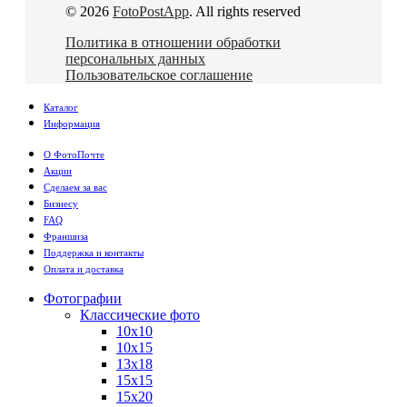
© 2026
FotoPostApp
. All rights reserved
Политика в отношении обработки
персональных данных
Пользовательское соглашение
Каталог
Информация
О ФотоПочте
Акции
Сделаем за вас
Бизнесу
FAQ
Франшиза
Поддержка и контакты
Оплата и доставка
Фотографии
Классические фото
10х10
10х15
13х18
15х15
15х20