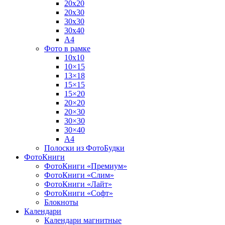
20х20
20х30
30х30
30х40
А4
Фото в рамке
10х10
10×15
13×18
15×15
15×20
20×20
20×30
30×30
30×40
A4
Полоски из ФотоБудки
ФотоКниги
ФотоКниги «Премиум»
ФотоКниги «Слим»
ФотоКниги «Лайт»
ФотоКниги «Софт»
Блокноты
Календари
Календари магнитные