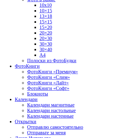
10х10
10×15
13×18
15×15
15×20
20×20
20×30
30×30
30×40
A4
Полоски из ФотоБудки
ФотоКниги
ФотоКниги «Премиум»
ФотоКниги «Слим»
ФотоКниги «Лайт»
ФотоКниги «Софт»
Блокноты
Календари
Календари магнитные
Календари настольные
Календари настенные
Открытки
Отправлю самостоятельно
Отправьте за меня