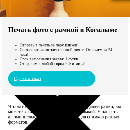
Не нашли Ваш город?
Мы доставляем по всему миру
Печать фото с рамкой в Когалыме
Продолжить без города
Отправь в печать за пару кликов!
Согласования по электронной почте. Отвечаем за 24
часа!
Срок выполнения заказа: 1 сутки
Отправим в любой город РФ и мира!
Сделать заказ
Чтобы не тратить время на поиск подходящей рамки, вы
можете заказать печать фото сразу с рамкой. У нас есть
алюминиевые и деревянные рамки для снимков разных
форматов.