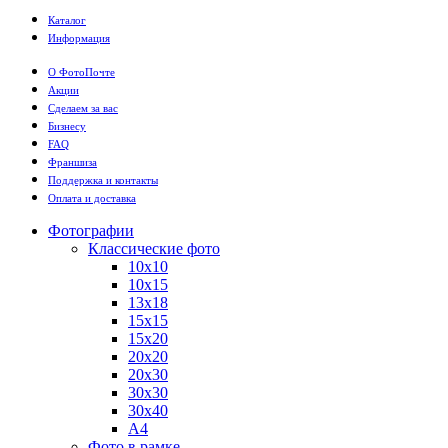
Каталог
Информация
О ФотоПочте
Акции
Сделаем за вас
Бизнесу
FAQ
Франшиза
Поддержка и контакты
Оплата и доставка
Фотографии
Классические фото
10х10
10х15
13х18
15х15
15х20
20х20
20х30
30х30
30х40
А4
Фото в рамке