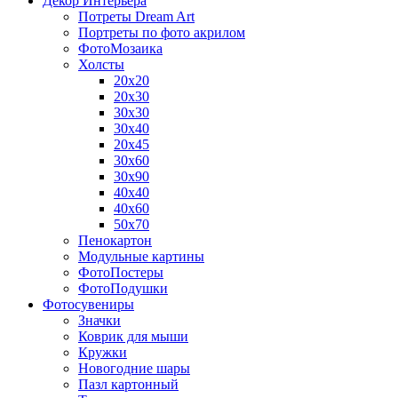
Декор Интерьера
Потреты Dream Art
Портреты по фото акрилом
ФотоМозаика
Холсты
20х20
20х30
30х30
30х40
20х45
30х60
30х90
40х40
40х60
50х70
Пенокартон
Модульные картины
ФотоПостеры
ФотоПодушки
Фотоcувениры
Значки
Коврик для мыши
Кружки
Новогодние шары
Пазл картонный