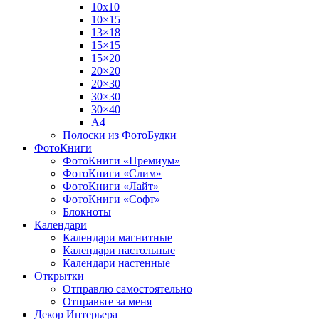
10х10
10×15
13×18
15×15
15×20
20×20
20×30
30×30
30×40
A4
Полоски из ФотоБудки
ФотоКниги
ФотоКниги «Премиум»
ФотоКниги «Слим»
ФотоКниги «Лайт»
ФотоКниги «Софт»
Блокноты
Календари
Календари магнитные
Календари настольные
Календари настенные
Открытки
Отправлю самостоятельно
Отправьте за меня
Декор Интерьера