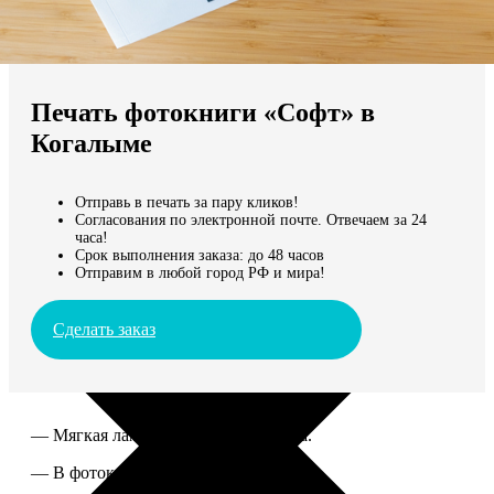
Не нашли Ваш город?
Мы доставляем по всему миру
Печать фотокниги «Софт» в
Продолжить без города
Когалыме
Отправь в печать за пару кликов!
Согласования по электронной почте. Отвечаем за 24
часа!
Срок выполнения заказа: до 48 часов
Отправим в любой город РФ и мира!
Сделать заказ
— Мягкая ламинированная обложка.
— В фотокниге от 60 до 300 страниц.