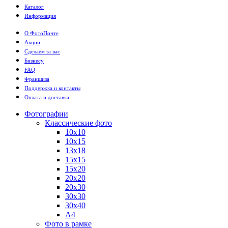
Каталог
Информация
О ФотоПочте
Акции
Сделаем за вас
Бизнесу
FAQ
Франшиза
Поддержка и контакты
Оплата и доставка
Фотографии
Классические фото
10х10
10х15
13х18
15х15
15х20
20х20
20х30
30х30
30х40
А4
Фото в рамке