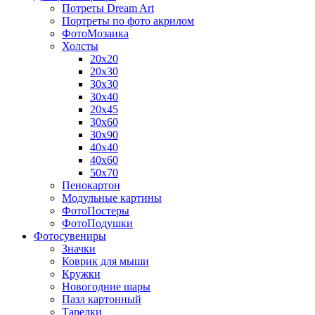
Потреты Dream Art
Портреты по фото акрилом
ФотоМозаика
Холсты
20х20
20х30
30х30
30х40
20х45
30х60
30х90
40х40
40х60
50х70
Пенокартон
Модульные картины
ФотоПостеры
ФотоПодушки
Фотоcувениры
Значки
Коврик для мыши
Кружки
Новогодние шары
Пазл картонный
Тарелки