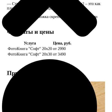
— Страницы из бумаги плотностью 170 г/м2 – это как
плотные страницы глянцевого журнала.
— Страницы и обложка скреплены металлическими
болтами.
Форматы и цены
Услуга
Цена, руб.
ФотоКнига "Софт" 20х20
от 2990
ФотоКнига "Софт" 20х30
от 3490
Примеры работ