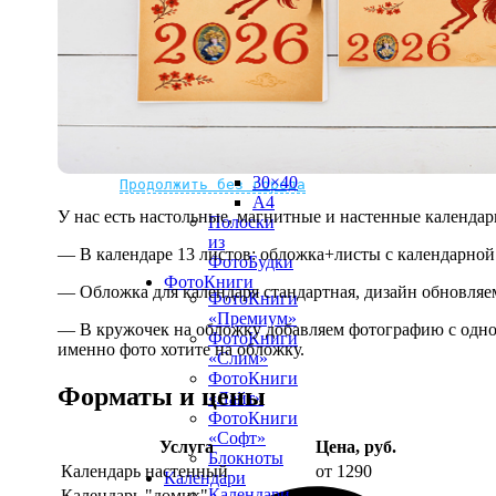
рамке
10х10
10×15
13×18
15×15
15×20
20×20
20×30
Не нашли Ваш город?
Мы доставляем по всему миру
30×30
30×40
Продолжить без города
A4
У нас есть настольные, магнитные и настенные календар
Полоски
из
— В календаре 13 листов: обложка+листы с календарной 
ФотоБудки
ФотоКниги
— Обложка для календаря стандартная, дизайн обновляе
ФотоКниги
«Премиум»
— В кружочек на обложку добавляем фотографию с одной
ФотоКниги
именно фото хотите на обложку.
«Слим»
ФотоКниги
Форматы и цены
«Лайт»
ФотоКниги
«Софт»
Услуга
Цена, руб.
Блокноты
Календарь настенный
от 1290
Календари
Календари
Календарь "домик"
890