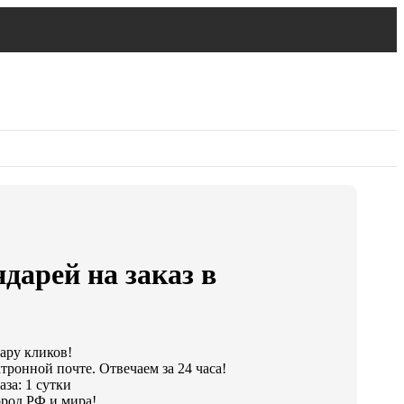
дарей на заказ в
пару кликов!
тронной почте. Отвечаем за 24 часа!
за: 1 сутки
род РФ и мира!