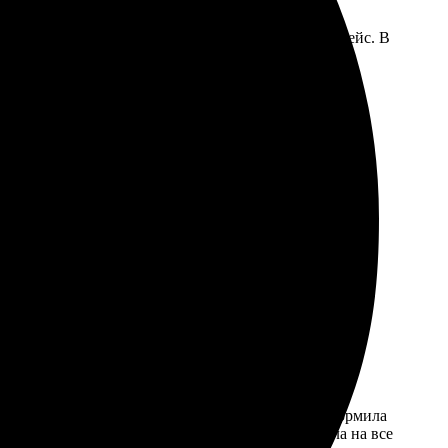
фотографии, выбрала дизайн, очень удобный интерфейс. В
жидала. Учитывают все пожелания, приятно удивило
омендую!
сайте выбрала нужный формат, загрузила фото, оформила
кие, а бумага плотная. Служба поддержки ответила на все