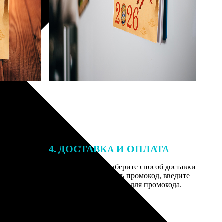
4. ДОСТАВКА И ОПЛАТА
той. После
Введите адрес и выберите способ доставки
 на email с
заказа. Если у вас есть промокод, введите
вим заказ
его в специальное поле для промокода.
мером для