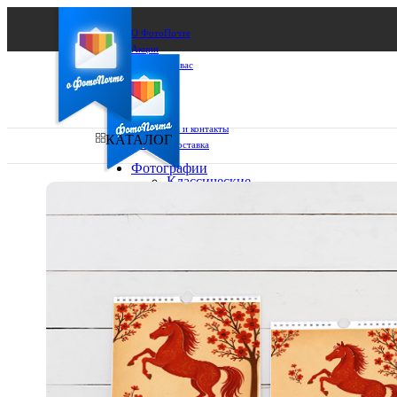
О ФотоПочте
Акции
Сделаем за вас
Бизнесу
FAQ
Франшиза
Поддержка и контакты
КАТАЛОГ
Оплата и доставка
Фотографии
Классические
фото
Ваш город:
10х10
10х15
Ваш регион доставки
13х18
15х15
Выберите из списка:
15х20
20х20
20х30
30х30
30х40
А4
Фото
в