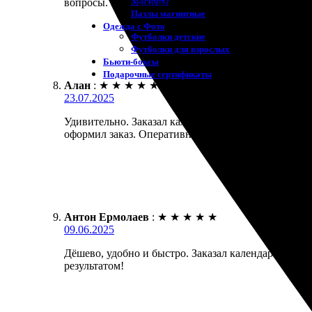
Магниты
вопросы. Буду заказывать снова.
Пазлы магнитные
Одежда с Фото
Футболки детские
Футболки для взрослых
Бьюти-боксы
Подарочные сертификаты
Алан
:
★
★
★
★
★
23.07.2025
Удивительно. Заказал календарь на заказ. Всё пр
оформил заказ. Оперативно перезвонили, уточнили 
Антон Ермолаев
:
★
★
★
★
★
09.06.2025
Дёшево, удобно и быстро. Заказал календарь с соб
результатом!