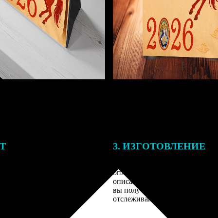
ЕТ
3. ИЗГОТОВЛЕНИЕ
подготовки заказа к печати
Оплатите заказ банковской кар
алисты могут связаться с Вами
оплаты получите подтверждение
му телефону или email для
описанием заказа. Когда отпра
я деталей.
вы получите письмо с трек-но
отслеживания.