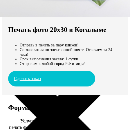
Не нашли Ваш город?
Мы доставляем по всему миру
Печать фото 20х30 в Когалыме
Продолжить без города
Отправь в печать за пару кликов!
Согласования по электронной почте. Отвечаем за 24
часа!
Срок выполнения заказа: 1 сутки
Отправим в любой город РФ и мира!
Сделать заказ
Форматы и цены
Услуга
Цена, руб.
печать фото 20х30
129