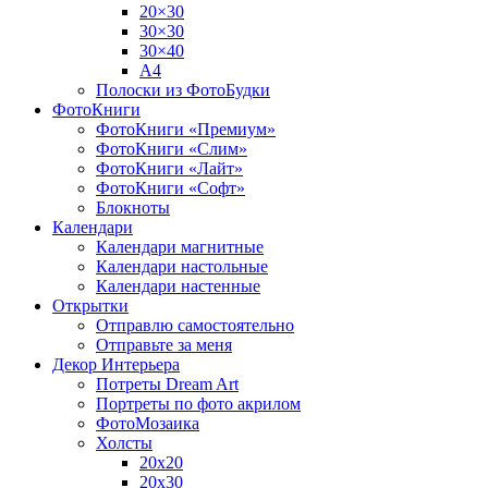
20×30
30×30
30×40
A4
Полоски из ФотоБудки
ФотоКниги
ФотоКниги «Премиум»
ФотоКниги «Слим»
ФотоКниги «Лайт»
ФотоКниги «Софт»
Блокноты
Календари
Календари магнитные
Календари настольные
Календари настенные
Открытки
Отправлю самостоятельно
Отправьте за меня
Декор Интерьера
Потреты Dream Art
Портреты по фото акрилом
ФотоМозаика
Холсты
20х20
20х30