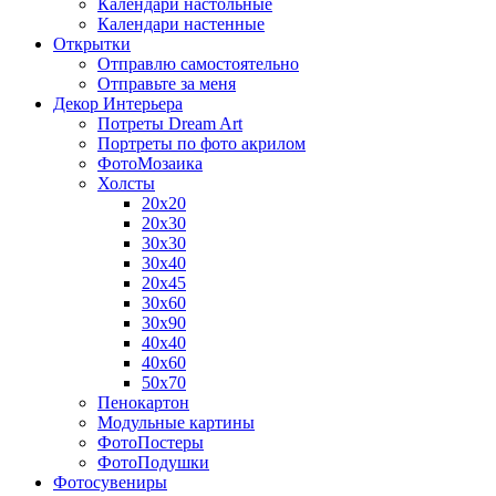
Календари настольные
Календари настенные
Открытки
Отправлю самостоятельно
Отправьте за меня
Декор Интерьера
Потреты Dream Art
Портреты по фото акрилом
ФотоМозаика
Холсты
20х20
20х30
30х30
30х40
20х45
30х60
30х90
40х40
40х60
50х70
Пенокартон
Модульные картины
ФотоПостеры
ФотоПодушки
Фотоcувениры