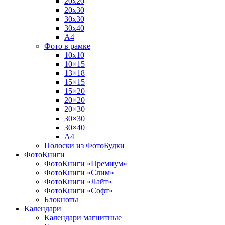
20х20
20х30
30х30
30х40
А4
Фото в рамке
10х10
10×15
13×18
15×15
15×20
20×20
20×30
30×30
30×40
A4
Полоски из ФотоБудки
ФотоКниги
ФотоКниги «Премиум»
ФотоКниги «Слим»
ФотоКниги «Лайт»
ФотоКниги «Софт»
Блокноты
Календари
Календари магнитные