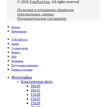
© 2026
FotoPostApp
. All rights reserved
Политика в отношении обработки
персональных данных
Пользовательское соглашение
Каталог
Информация
О ФотоПочте
Акции
Сделаем за вас
Бизнесу
FAQ
Франшиза
Поддержка и контакты
Оплата и доставка
Фотографии
Классические фото
10х10
10х15
13х18
15х15
15х20