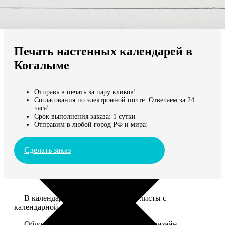
Не нашли Ваш город?
Мы доставляем по всему миру
Печать настенных календарей в
Продолжить без города
Когалыме
Отправь в печать за пару кликов!
Согласования по электронной почте. Отвечаем за 24
часа!
Срок выполнения заказа: 1 сутки
Отправим в любой город РФ и мира!
Сделать заказ
— В календаре 13 листов: обложка+листы с
календарной сеткой.
— Обложка для календаря стандартная, дизайн