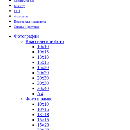
Сделаем за вас
Бизнесу
FAQ
Франшиза
Поддержка и контакты
Оплата и доставка
Фотографии
Классические фото
10х10
10х15
13х18
15х15
15х20
20х20
20х30
30х30
30х40
А4
Фото в рамке
10х10
10×15
13×18
15×15
15×20