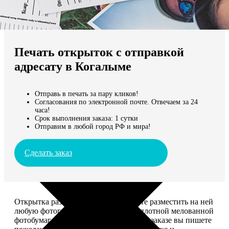
Не нашли Ваш город?
Мы доставляем по всему миру
Печать открыток с отправкой
Продолжить без города
адресату в Когалыме
Отправь в печать за пару кликов!
Согласования по электронной почте. Отвечаем за 24
часа!
Срок выполнения заказа: 1 сутки
Отправим в любой город РФ и мира!
Сделать заказ
Открытка размером 10*15, вы можете разместить на ней
любую фотографию. Печатается на плотной мелованной
фотобумаге плотностью 300 г/м2. При заказе вы пишете