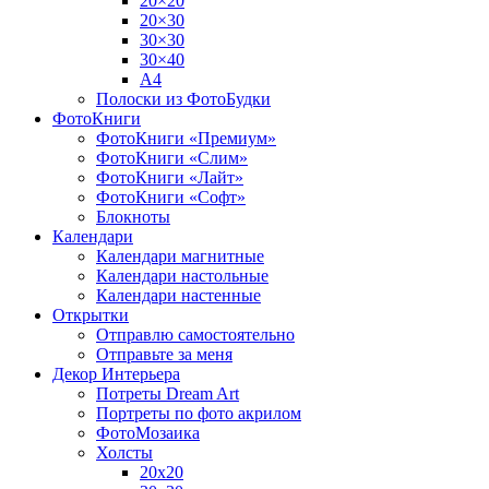
20×20
20×30
30×30
30×40
A4
Полоски из ФотоБудки
ФотоКниги
ФотоКниги «Премиум»
ФотоКниги «Слим»
ФотоКниги «Лайт»
ФотоКниги «Софт»
Блокноты
Календари
Календари магнитные
Календари настольные
Календари настенные
Открытки
Отправлю самостоятельно
Отправьте за меня
Декор Интерьера
Потреты Dream Art
Портреты по фото акрилом
ФотоМозаика
Холсты
20х20