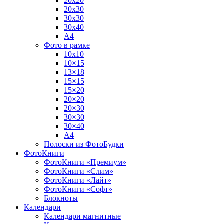
20х20
20х30
30х30
30х40
А4
Фото в рамке
10х10
10×15
13×18
15×15
15×20
20×20
20×30
30×30
30×40
A4
Полоски из ФотоБудки
ФотоКниги
ФотоКниги «Премиум»
ФотоКниги «Слим»
ФотоКниги «Лайт»
ФотоКниги «Софт»
Блокноты
Календари
Календари магнитные