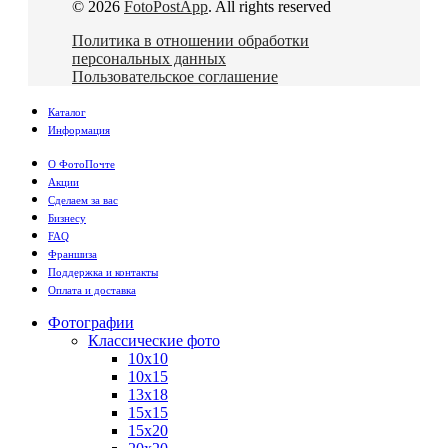
© 2026
FotoPostApp
. All rights reserved
Политика в отношении обработки
персональных данных
Пользовательское соглашение
Каталог
Информация
О ФотоПочте
Акции
Сделаем за вас
Бизнесу
FAQ
Франшиза
Поддержка и контакты
Оплата и доставка
Фотографии
Классические фото
10х10
10х15
13х18
15х15
15х20