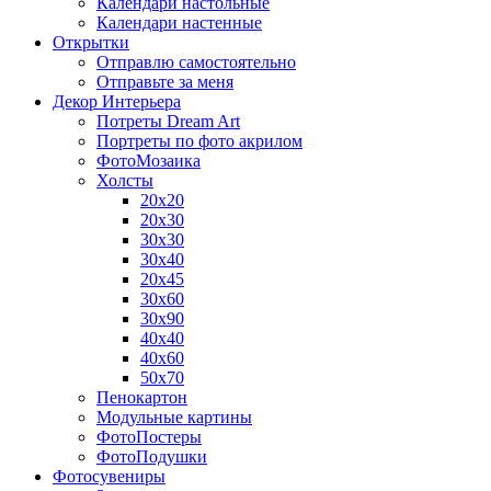
Календари настольные
Календари настенные
Открытки
Отправлю самостоятельно
Отправьте за меня
Декор Интерьера
Потреты Dream Art
Портреты по фото акрилом
ФотоМозаика
Холсты
20х20
20х30
30х30
30х40
20х45
30х60
30х90
40х40
40х60
50х70
Пенокартон
Модульные картины
ФотоПостеры
ФотоПодушки
Фотоcувениры