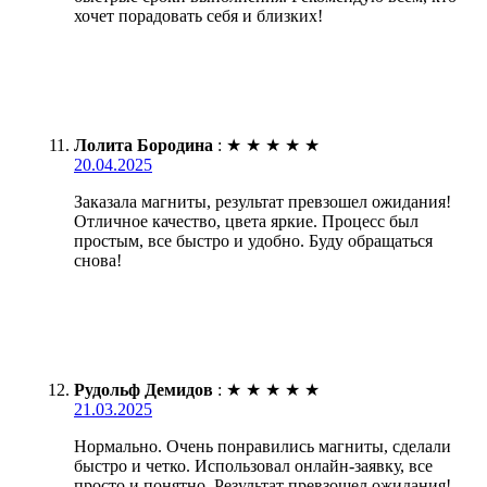
хочет порадовать себя и близких!
Лолита Бородина
:
★
★
★
★
★
20.04.2025
Заказала магниты, результат превзошел ожидания!
Отличное качество, цвета яркие. Процесс был
простым, все быстро и удобно. Буду обращаться
снова!
Рудольф Демидов
:
★
★
★
★
★
21.03.2025
Нормально. Очень понравились магниты, сделали
быстро и четко. Использовал онлайн-заявку, все
просто и понятно. Результат превзошел ожидания!