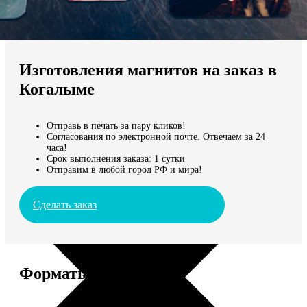
Не нашли Ваш город?
Мы доставляем по всему миру
Изготовления магнитов на заказ в
Продолжить без города
Когалыме
Отправь в печать за пару кликов!
Согласования по электронной почте. Отвечаем за 24
часа!
Срок выполнения заказа: 1 сутки
Отправим в любой город РФ и мира!
Сделать заказ
Форматы и цены
Услуга
Цена, руб.