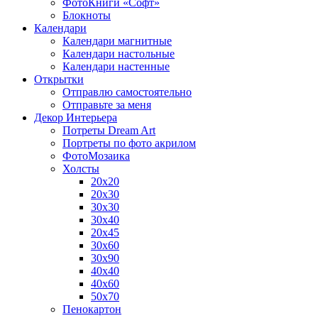
ФотоКниги «Софт»
Блокноты
Календари
Календари магнитные
Календари настольные
Календари настенные
Открытки
Отправлю самостоятельно
Отправьте за меня
Декор Интерьера
Потреты Dream Art
Портреты по фото акрилом
ФотоМозаика
Холсты
20х20
20х30
30х30
30х40
20х45
30х60
30х90
40х40
40х60
50х70
Пенокартон