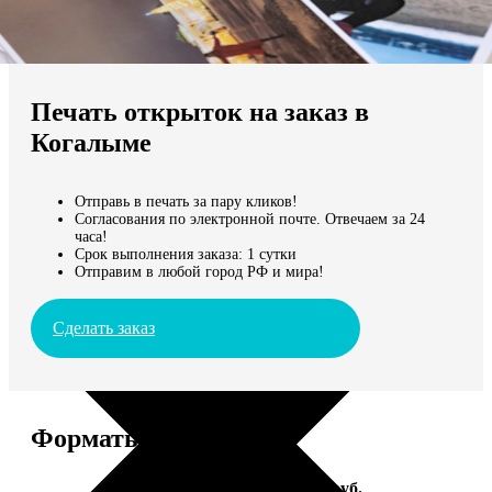
Не нашли Ваш город?
Мы доставляем по всему миру
Печать открыток на заказ в
Продолжить без города
Когалыме
Отправь в печать за пару кликов!
Согласования по электронной почте. Отвечаем за 24
часа!
Срок выполнения заказа: 1 сутки
Отправим в любой город РФ и мира!
Сделать заказ
Форматы и цены
Услуга
Цена, руб.