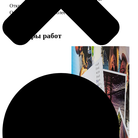
Открытка А5 "отправим за Вас"
150
Открытка А5 6 шт и более
от 890
Примеры работ