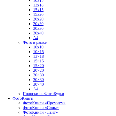
10х15
13х18
15х15
15х20
20х20
20х30
30х30
30х40
А4
Фото в рамке
10х10
10×15
13×18
15×15
15×20
20×20
20×30
30×30
30×40
A4
Полоски из ФотоБудки
ФотоКниги
ФотоКниги «Премиум»
ФотоКниги «Слим»
ФотоКниги «Лайт»