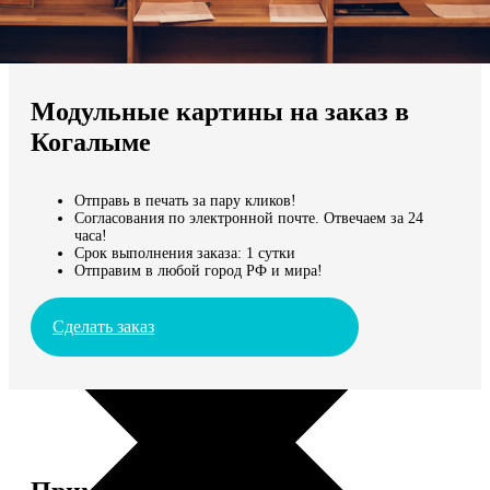
Не нашли Ваш город?
Мы доставляем по всему миру
Модульные картины на заказ в
Продолжить без города
Когалыме
Отправь в печать за пару кликов!
Согласования по электронной почте. Отвечаем за 24
часа!
Срок выполнения заказа: 1 сутки
Отправим в любой город РФ и мира!
Сделать заказ