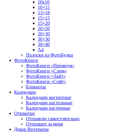
10х10
10×15
13×18
15×15
15×20
20×20
20×30
30×30
30×40
A4
Полоски из ФотоБудки
ФотоКниги
ФотоКниги «Премиум»
ФотоКниги «Слим»
ФотоКниги «Лайт»
ФотоКниги «Софт»
Блокноты
Календари
Календари магнитные
Календари настольные
Календари настенные
Открытки
Отправлю самостоятельно
Отправьте за меня
Декор Интерьера