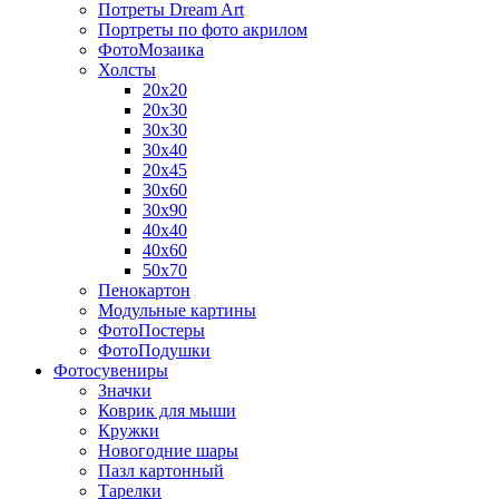
Потреты Dream Art
Портреты по фото акрилом
ФотоМозаика
Холсты
20х20
20х30
30х30
30х40
20х45
30х60
30х90
40х40
40х60
50х70
Пенокартон
Модульные картины
ФотоПостеры
ФотоПодушки
Фотоcувениры
Значки
Коврик для мыши
Кружки
Новогодние шары
Пазл картонный
Тарелки