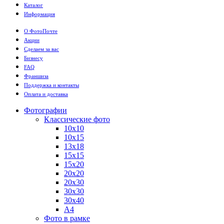
Каталог
Информация
О ФотоПочте
Акции
Сделаем за вас
Бизнесу
FAQ
Франшиза
Поддержка и контакты
Оплата и доставка
Фотографии
Классические фото
10х10
10х15
13х18
15х15
15х20
20х20
20х30
30х30
30х40
А4
Фото в рамке