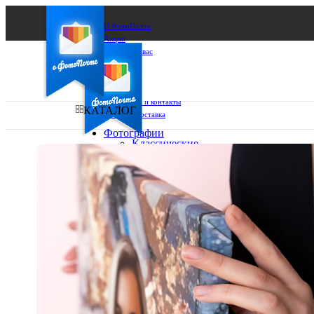
О ФотоПочте
Акции
Сделаем за вас
Бизнесу
FAQ
Франшиза
Поддержка и контакты
КАТАЛОГ
Оплата и доставка
Фотографии
Классические
фото
Ваш город:
10х10
10х15
Ваш регион доставки
13х18
15х15
Выберите из списка:
15х20
20х20
20х30
30х30
30х40
А4
Фото
в