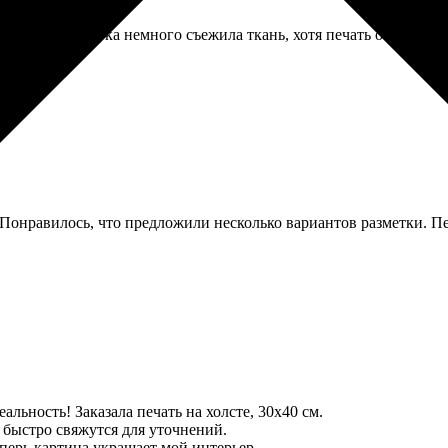
ервая же стирка немного съежила ткань, хотя печать осталась н
Понравилось, что предложили несколько вариантов разметки. Печа
льность! Заказала печать на холсте, 30х40 см.
 быстро свяжутся для уточнений.
еперь картина украшает мой интерьер.