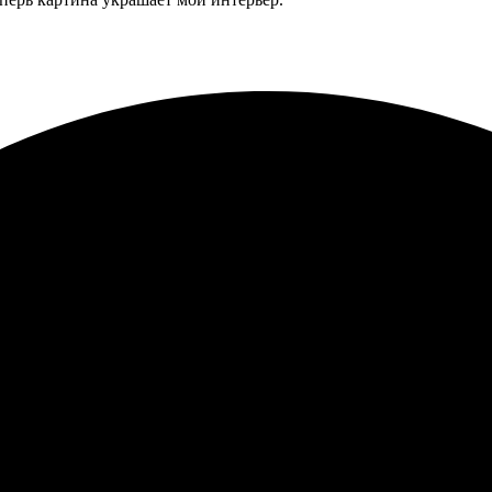
во на высоте, все детали четкие. Заказ оформил быстро, все поня
ивно отработали заказ, все без задержек. Рекомендую для создан