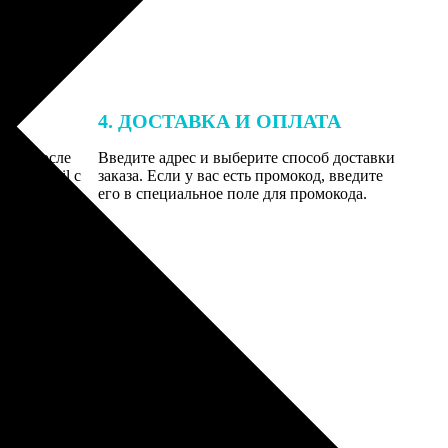
4. ДОСТАВКА И ОПЛАТА
той. После
Введите адрес и выберите способ доставки
 на email с
заказа. Если у вас есть промокод, введите
вим заказ
его в специальное поле для промокода.
мером для