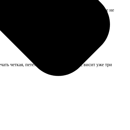
а месте. Носит с удовольствием, главное, изображение не
ть четкая, петелька для гвоздя крепкая, висит уже три