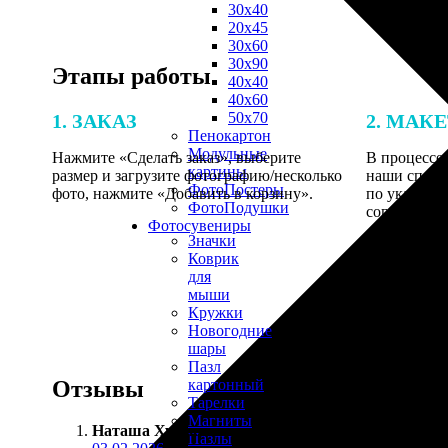
30х40
20х45
30х60
30х90
Этапы работы
40х40
40х60
50х70
1. ЗАКАЗ
2. МАК
Пенокартон
Модульные
Нажмите «Сделать заказ», выберите
В процессе 
картины
размер и загрузите фотографию/несколько
наши специ
ФотоПостеры
фото, нажмите «Добавить в корзину».
по указанно
ФотоПодушки
согласовани
Фотоcувениры
Значки
Коврик
для
мыши
Кружки
Новогодние
шары
Пазл
Отзывы
картонный
Тарелки
Магниты
Наташа Худякова
:
Пазлы