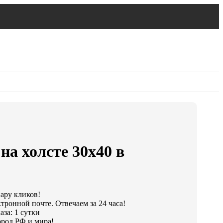
на холсте 30х40 в
пару кликов!
тронной почте. Отвечаем за 24 часа!
за: 1 сутки
род РФ и мира!