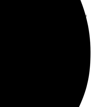
 удобно. Качество просто невероятное, цвета яркие и
и оформила заказ.
.