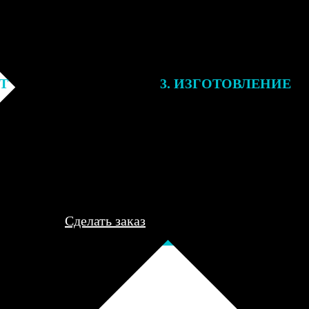
ЕТ
3. ИЗГОТОВЛЕНИЕ
подготовки заказа к печати
Оплатите заказ банковской кар
алисты могут связаться с Вами
оплаты получите подтверждение
му телефону или email для
описанием заказа. Когда отпра
я деталей.
вы получите письмо с трек-но
отслеживания.
Сделать заказ