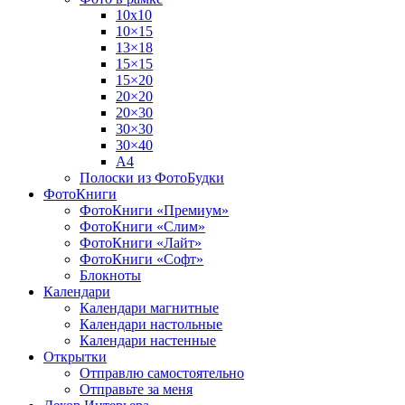
10х10
10×15
13×18
15×15
15×20
20×20
20×30
30×30
30×40
A4
Полоски из ФотоБудки
ФотоКниги
ФотоКниги «Премиум»
ФотоКниги «Слим»
ФотоКниги «Лайт»
ФотоКниги «Софт»
Блокноты
Календари
Календари магнитные
Календари настольные
Календари настенные
Открытки
Отправлю самостоятельно
Отправьте за меня