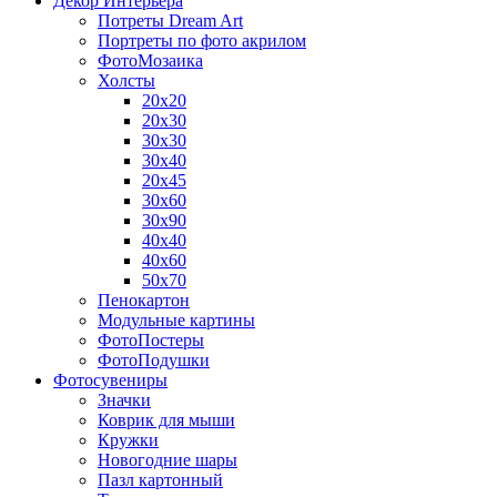
Декор Интерьера
Потреты Dream Art
Портреты по фото акрилом
ФотоМозаика
Холсты
20х20
20х30
30х30
30х40
20х45
30х60
30х90
40х40
40х60
50х70
Пенокартон
Модульные картины
ФотоПостеры
ФотоПодушки
Фотоcувениры
Значки
Коврик для мыши
Кружки
Новогодние шары
Пазл картонный