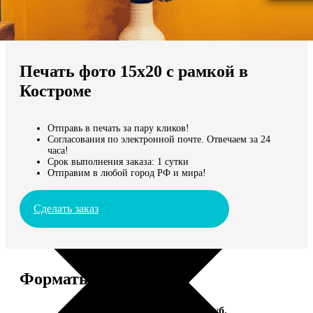
Не нашли Ваш город?
Мы доставляем по всему миру
Печать фото 15х20 с рамкой в
Продолжить без города
Костроме
Отправь в печать за пару кликов!
Согласования по электронной почте. Отвечаем за 24
часа!
Срок выполнения заказа: 1 сутки
Отправим в любой город РФ и мира!
Сделать заказ
Форматы и цены
Услуга
Цена, руб.