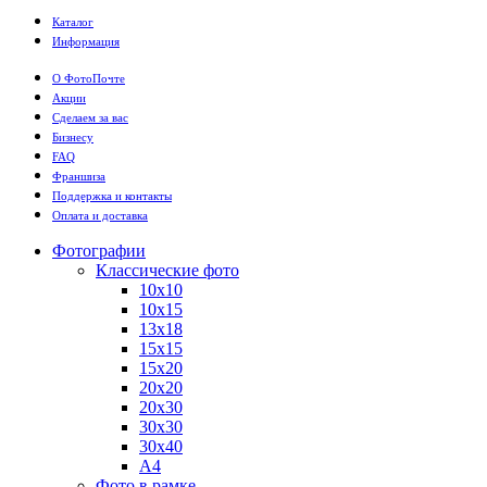
Каталог
Информация
О ФотоПочте
Акции
Сделаем за вас
Бизнесу
FAQ
Франшиза
Поддержка и контакты
Оплата и доставка
Фотографии
Классические фото
10х10
10х15
13х18
15х15
15х20
20х20
20х30
30х30
30х40
А4
Фото в рамке