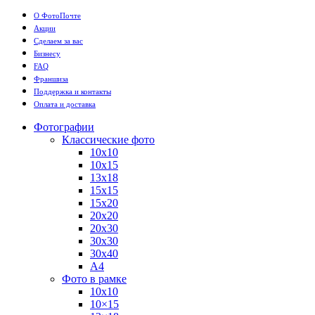
О ФотоПочте
Акции
Сделаем за вас
Бизнесу
FAQ
Франшиза
Поддержка и контакты
Оплата и доставка
Фотографии
Классические фото
10х10
10х15
13х18
15х15
15х20
20х20
20х30
30х30
30х40
А4
Фото в рамке
10х10
10×15