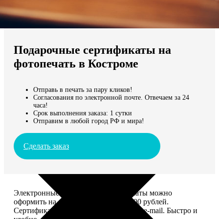
Не нашли Ваш город?
Мы доставляем по всему миру
Подарочные сертификаты на
Продолжить без города
фотопечать в Костроме
Отправь в печать за пару кликов!
Согласования по электронной почте. Отвечаем за 24
часа!
Срок выполнения заказа: 1 сутки
Отправим в любой город РФ и мира!
Сделать заказ
Электронные подарочные сертификаты можно
оформить на сумму от 1 000 до 25 000 рублей.
Сертификат вы сможете отправить по e-mail. Быстро и