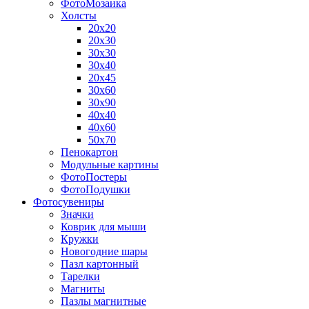
ФотоМозаика
Холсты
20х20
20х30
30х30
30х40
20х45
30х60
30х90
40х40
40х60
50х70
Пенокартон
Модульные картины
ФотоПостеры
ФотоПодушки
Фотоcувениры
Значки
Коврик для мыши
Кружки
Новогодние шары
Пазл картонный
Тарелки
Магниты
Пазлы магнитные