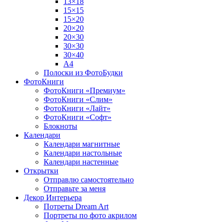
13×18
15×15
15×20
20×20
20×30
30×30
30×40
A4
Полоски из ФотоБудки
ФотоКниги
ФотоКниги «Премиум»
ФотоКниги «Слим»
ФотоКниги «Лайт»
ФотоКниги «Софт»
Блокноты
Календари
Календари магнитные
Календари настольные
Календари настенные
Открытки
Отправлю самостоятельно
Отправьте за меня
Декор Интерьера
Потреты Dream Art
Портреты по фото акрилом