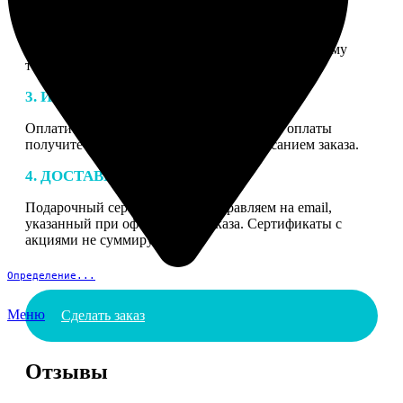
2. МАКЕТ
В процессе подготовки заказа к печати наши
специалисты могут связаться с Вами по указанному
телефону или email для согласования деталей.
3. ИЗГОТОВЛЕНИЕ
Оплатите заказ банковской картой. После оплаты
получите подтверждение на email с описанием заказа.
4. ДОСТАВКА И ОПЛАТА
Подарочный сертификат мы отправляем на email,
указанный при оформлении заказа. Сертификаты с
акциями не суммируются.
Определение...
Меню
Сделать заказ
Отзывы