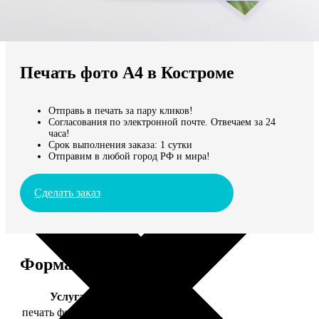
Не нашли Ваш город?
Мы доставляем по всему миру
Печать фото А4 в Костроме
Продолжить без города
Отправь в печать за пару кликов!
Согласования по электронной почте. Отвечаем за 24
часа!
Срок выполнения заказа: 1 сутки
Отправим в любой город РФ и мира!
Сделать заказ
Форматы и цены
Услуга
Цена, руб.
печать фото 20х30
129