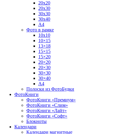
20х20
20х30
30х30
30х40
А4
Фото в рамке
10х10
10×15
13×18
15×15
15×20
20×20
20×30
30×30
30×40
A4
Полоски из ФотоБудки
ФотоКниги
ФотоКниги «Премиум»
ФотоКниги «Слим»
ФотоКниги «Лайт»
ФотоКниги «Софт»
Блокноты
Календари
Календари магнитные