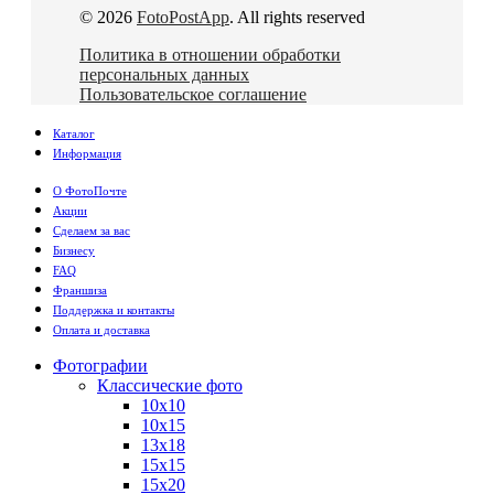
© 2026
FotoPostApp
. All rights reserved
Политика в отношении обработки
персональных данных
Пользовательское соглашение
Каталог
Информация
О ФотоПочте
Акции
Сделаем за вас
Бизнесу
FAQ
Франшиза
Поддержка и контакты
Оплата и доставка
Фотографии
Классические фото
10х10
10х15
13х18
15х15
15х20