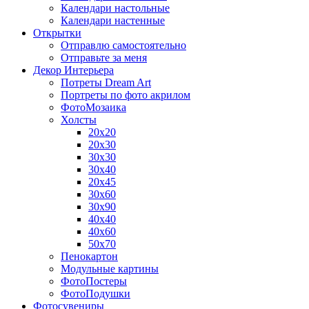
Календари настольные
Календари настенные
Открытки
Отправлю самостоятельно
Отправьте за меня
Декор Интерьера
Потреты Dream Art
Портреты по фото акрилом
ФотоМозаика
Холсты
20х20
20х30
30х30
30х40
20х45
30х60
30х90
40х40
40х60
50х70
Пенокартон
Модульные картины
ФотоПостеры
ФотоПодушки
Фотоcувениры