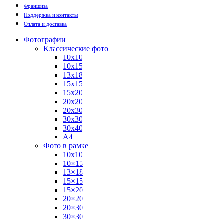
Франшиза
Поддержка и контакты
Оплата и доставка
Фотографии
Классические фото
10х10
10х15
13х18
15х15
15х20
20х20
20х30
30х30
30х40
А4
Фото в рамке
10х10
10×15
13×18
15×15
15×20
20×20
20×30
30×30