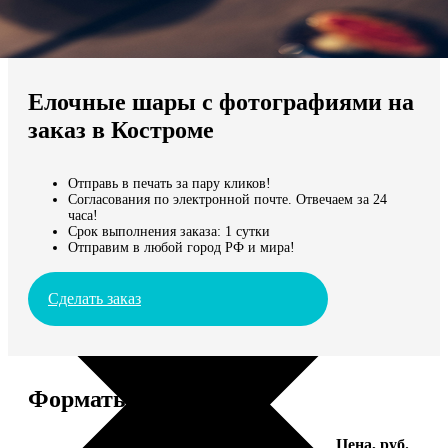
Не нашли Ваш город?
Мы доставляем по всему миру
Елочные шары с фотографиями на
Продолжить без города
заказ в Костроме
Отправь в печать за пару кликов!
Согласования по электронной почте. Отвечаем за 24
часа!
Срок выполнения заказа: 1 сутки
Отправим в любой город РФ и мира!
Сделать заказ
Форматы и цены
Услуга
Цена, руб.