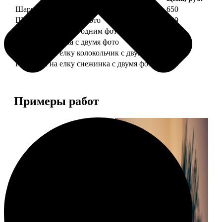
Шарик елочный с 1 фото
650
Шарик елочный с 2 фото
699
Шарик-шкатулка с одним фото
650
Шарик-шкатулка с двумя фото
699
Подвеска на елку колокольчик с двумя фото
590
Подвеска на елку снежинка с двумя фото
590
Примеры работ