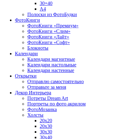
30×40
A4
Полоски из ФотоБудки
ФотоКниги
ФотоКниги «Премиум»
ФотоКниги «Слим»
ФотоКниги «Лайт»
ФотоКниги «Софт»
Блокноты
Календари
Календари магнитные
Календари настольные
Календари настенные
Открытки
Отправлю самостоятельно
Отправьте за меня
Декор Интерьера
Потреты Dream Art
Портреты по фото акрилом
ФотоМозаика
Холсты
20х20
20х30
30х30
30х40