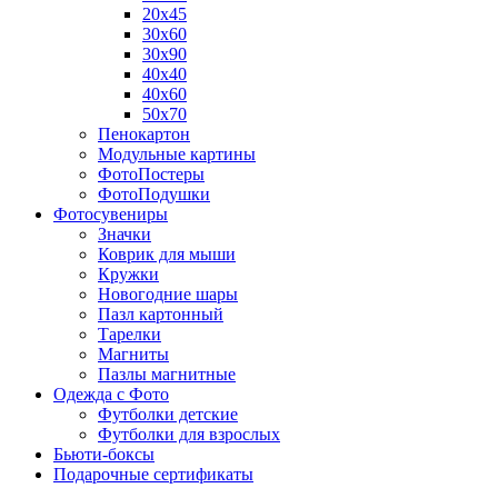
20х45
30х60
30х90
40х40
40х60
50х70
Пенокартон
Модульные картины
ФотоПостеры
ФотоПодушки
Фотоcувениры
Значки
Коврик для мыши
Кружки
Новогодние шары
Пазл картонный
Тарелки
Магниты
Пазлы магнитные
Одежда с Фото
Футболки детские
Футболки для взрослых
Бьюти-боксы
Подарочные сертификаты