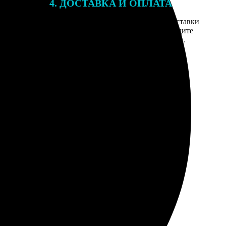
4. ДОСТАВКА И ОПЛАТА
той. После
Введите адрес и выберите способ доставки
 на email с
заказа. Если у вас есть промокод, введите
вим заказ
его в специальное поле для промокода.
мером для
ся. Гости потом хвалили, спрашивали, где делала.