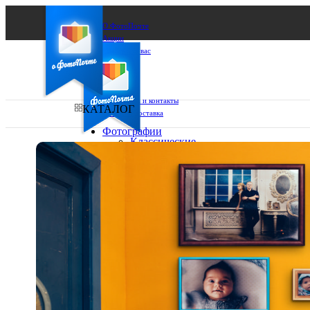
О ФотоПочте
Акции
Сделаем за вас
Бизнесу
FAQ
Франшиза
Поддержка и контакты
КАТАЛОГ
Оплата и доставка
Фотографии
Классические
фото
Ваш город:
10х10
10х15
Ваш регион доставки
13х18
15х15
Выберите из списка:
15х20
20х20
20х30
30х30
30х40
А4
Фото
в