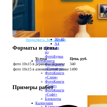
рамке
10х10
10×15
13×18
15×15
15×20
20×20
20×30
Не нашли Ваш город?
Мы доставляем по всему миру
30×30
30×40
Продолжить без города
A4
Форматы и цены
Полоски
из
ФотоБудки
Услуга
Цена, руб.
ФотоКниги
фото 10х15 в деревянной рамке
340
ФотоКниги
«Премиум»
фото 10х15 в алюминиевой рамке
1490
ФотоКниги
«Слим»
ФотоКниги
«Лайт»
Примеры работ
ФотоКниги
«Софт»
Блокноты
Календари
Календари