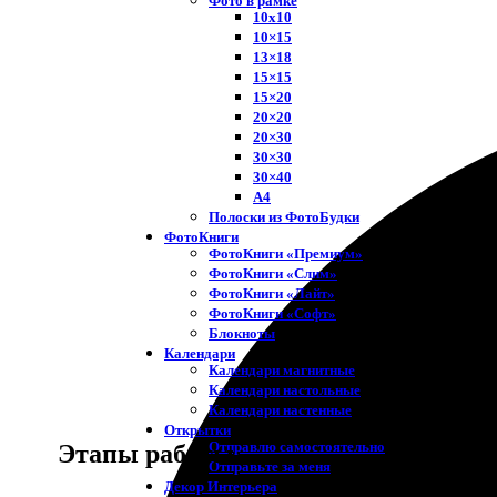
Фото в рамке
10х10
10×15
13×18
15×15
15×20
20×20
20×30
30×30
30×40
A4
Полоски из ФотоБудки
ФотоКниги
ФотоКниги «Премиум»
ФотоКниги «Слим»
ФотоКниги «Лайт»
ФотоКниги «Софт»
Блокноты
Календари
Календари магнитные
Календари настольные
Календари настенные
Открытки
Отправлю самостоятельно
Этапы работы
Отправьте за меня
Декор Интерьера