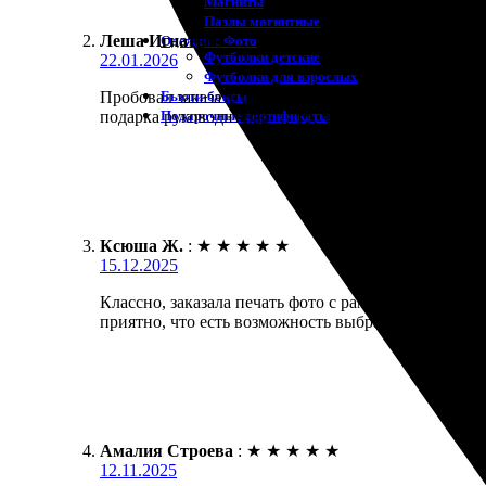
Магниты
Пазлы магнитные
Леша Игнатьев
:
Одежда с Фото
Футболки детские
22.01.2026
Футболки для взрослых
Бьюти-боксы
Пробовал заказать фотокнигу в кожаном переплёте.
Подарочные сертификаты
подарка руководителю — то, что надо.
Ксюша Ж.
:
★
★
★
★
★
15.12.2025
Классно, заказала печать фото с рамкой, осталась 
приятно, что есть возможность выбрать. Обязательн
Амалия Строева
:
★
★
★
★
★
12.11.2025