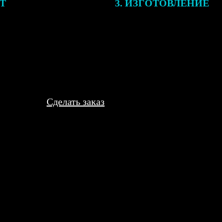
ЕТ
3. ИЗГОТОВЛЕНИЕ
подготовки заказа к печати
Оплатите заказ банковской кар
алисты могут связаться с Вами
оплаты получите подтверждение
му телефону или email для
описанием заказа. Когда отпра
я деталей.
вы получите письмо с трек-но
отслеживания.
Сделать заказ
о. Дизайн выбрала простой, напечатали четко, все тексты читают