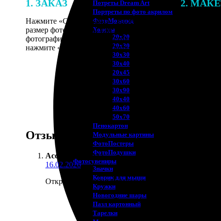
1. ЗАКАЗ
2. МАК
Потреты Dream Art
Портреты по фото акрилом
Нажмите «Сделать заказ», выберите
В процессе 
ФотоМозаика
размер фотографии и тип рамки. Загрузите
наши специ
Холсты
20х20
фотографии в онлайн-конструктор,
по указанно
20х30
нажмите «Добавить в корзину».
согласовани
30х30
30х40
20х45
30х60
30х90
40х40
40х60
50х70
Пенокартон
Отзывы
Модульные картины
ФотоПостеры
ФотоПодушки
Ассоль Путина
:
Фотоcувениры
16.02.2026
Значки
Коврик для мыши
Открытки на свадьбу заказывала, нужно было срочн
Кружки
Новогодние шары
Пазл картонный
Тарелки