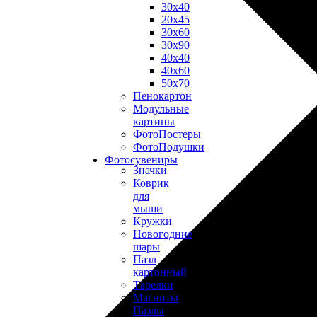
30х40
20х45
30х60
30х90
40х40
40х60
50х70
Пенокартон
Модульные
картины
ФотоПостеры
ФотоПодушки
Фотоcувениры
Значки
Коврик
для
мыши
Кружки
Новогодние
шары
Пазл
картонный
Тарелки
Магниты
Пазлы