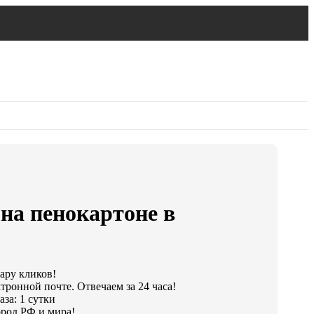
на пенокартоне в
пару кликов!
тронной почте. Отвечаем за 24 часа!
за: 1 сутки
род РФ и мира!