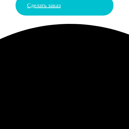
Сделать заказ
ак из фотобудки. Получилась такая ностальгическая вещь, приятн
та передали точно, даже лучше, чем на мониторе выглядели. Прав