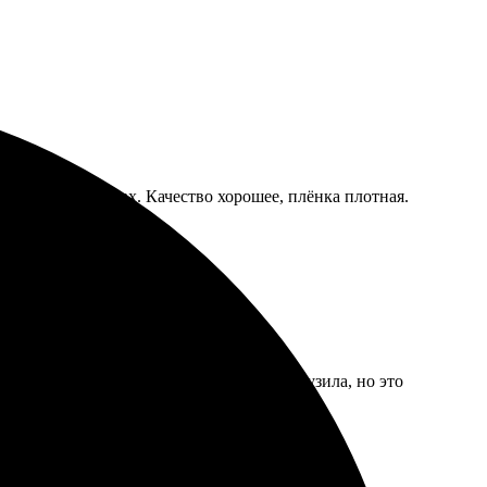
о держать в руках. Качество хорошее, плёнка плотная.
да, пару снимков смазанных я сама загрузила, но это