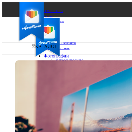
О ФотоПочте
Акции
Сделаем за вас
Бизнесу
FAQ
Франшиза
Поддержка и контакты
КАТАЛОГ
Оплата и доставка
Фотографии
Классические
фото
Ваш город:
10х10
10х15
Ваш регион доставки
13х18
15х15
Выберите из списка:
15х20
20х20
20х30
30х30
30х40
А4
Фото
в