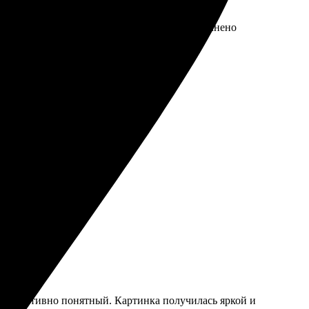
л фото, выбрал размер, оформил заказ. Выполнено
ество.
вности.
 Рекомендую!
и интуитивно понятный. Картинка получилась яркой и