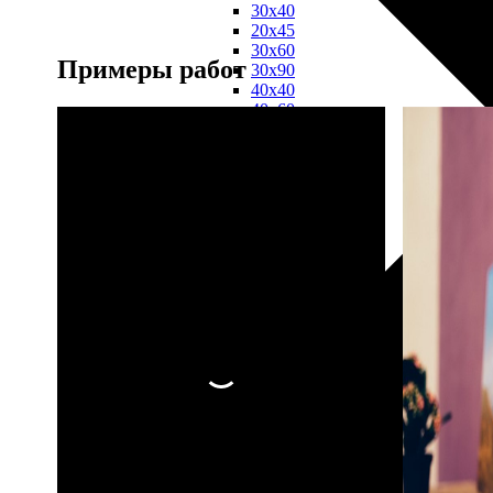
30х40
20х45
30х60
Примеры работ
30х90
40х40
40х60
50х70
Пенокартон
Модульные
картины
ФотоПостеры
ФотоПодушки
Фотоcувениры
Значки
Коврик
для
мыши
Кружки
Новогодние
шары
Пазл
картонный
Тарелки
Магниты
Пазлы