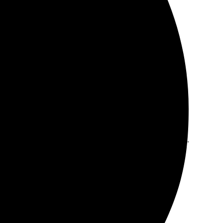
то, оформил заказ. Оперативно связались и уточнили
рую заказывать снова!
оцесс заказа понятный и простой, проблем не возникло.
те – цвета яркие, детали четкие. Доставили в срок,