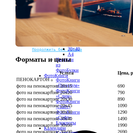
рамке
10х10
10×15
13×18
15×15
15×20
20×20
20×30
Не нашли Ваш город?
Мы доставляем по всему миру
30×30
30×40
Продолжить без города
A4
Форматы и цены
Полоски
из
ФотоБудки
Услуга
Цена, р
ФотоКниги
ПЕНОКАРТОН
ФотоКниги
«Премиум»
фото на пенокартоне 20х15
690
ФотоКниги
фото на пенокартоне 20х20
790
«Слим»
фото на пенокартоне 20х30
890
ФотоКниги
фото на пенокартоне 20х45
1090
«Лайт»
фото на пенокартоне 30х30
1290
ФотоКниги
«Софт»
фото на пенокартоне 30х40
1490
Блокноты
фото на пенокартоне 30х60
1990
Календари
фото на пенокартоне 30х90
2690
Календари