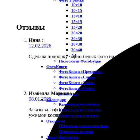
Фото в рамке
10х10
10×15
13×18
15×15
Отзывы
15×20
20×20
20×30
Инна
:
30×30
12.02.2026
30×40
A4
Сделала подборку чёрно-белых фото на полосках, к
Полоски из ФотоБудки
ФотоКниги
ФотоКниги «Премиум»
ФотоКниги «Слим»
ФотоКниги «Лайт»
ФотоКниги «Софт»
Изабелла Маркина
:
Блокноты
08.01.2026
Календари
Календари магнитные
Заказывала фотографии для семейного альбома, цве
Календари настольные
уже мои косяки, сервис тут не при чем.
Календари настенные
Открытки
Отправлю самостоятельно
Отправьте за меня
Декор Интерьера