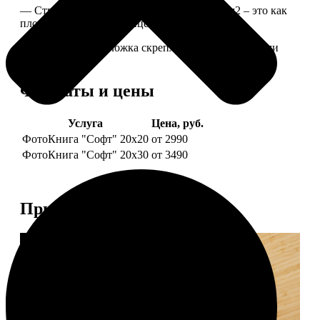
— Страницы из бумаги плотностью 170 г/м2 – это как
плотные страницы глянцевого журнала.
— Страницы и обложка скреплены металлическими
болтами.
Форматы и цены
Услуга
Цена, руб.
ФотоКнига "Софт" 20х20
от 2990
ФотоКнига "Софт" 20х30
от 3490
Примеры работ