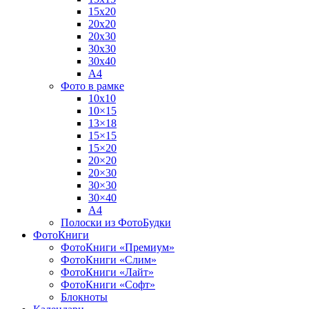
15х20
20х20
20х30
30х30
30х40
А4
Фото в рамке
10х10
10×15
13×18
15×15
15×20
20×20
20×30
30×30
30×40
A4
Полоски из ФотоБудки
ФотоКниги
ФотоКниги «Премиум»
ФотоКниги «Слим»
ФотоКниги «Лайт»
ФотоКниги «Софт»
Блокноты