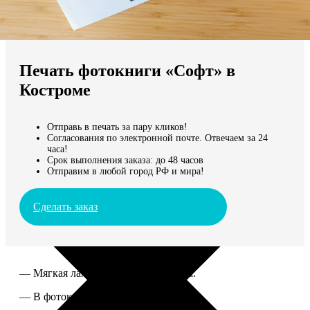
Не нашли Ваш город?
Мы доставляем по всему миру
Печать фотокниги «Софт» в
Продолжить без города
Костроме
Отправь в печать за пару кликов!
Согласования по электронной почте. Отвечаем за 24
часа!
Срок выполнения заказа: до 48 часов
Отправим в любой город РФ и мира!
Сделать заказ
— Мягкая ламинированная обложка.
— В фотокниге от 60 до 300 страниц.