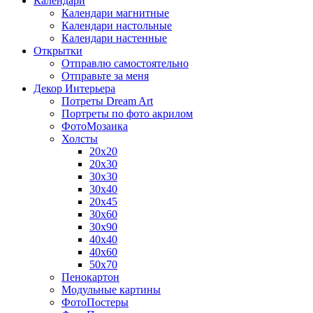
Календари
Календари магнитные
Календари настольные
Календари настенные
Открытки
Отправлю самостоятельно
Отправьте за меня
Декор Интерьера
Потреты Dream Art
Портреты по фото акрилом
ФотоМозаика
Холсты
20х20
20х30
30х30
30х40
20х45
30х60
30х90
40х40
40х60
50х70
Пенокартон
Модульные картины
ФотоПостеры