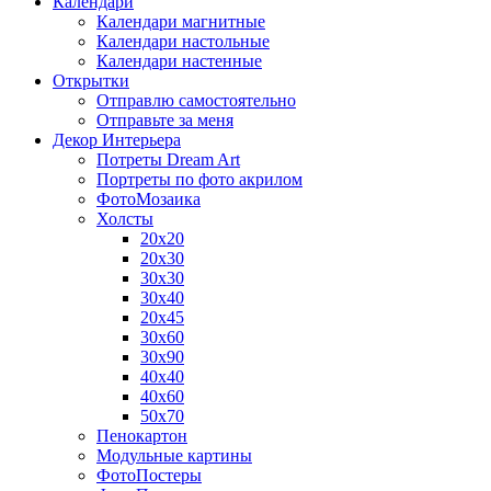
Календари
Календари магнитные
Календари настольные
Календари настенные
Открытки
Отправлю самостоятельно
Отправьте за меня
Декор Интерьера
Потреты Dream Art
Портреты по фото акрилом
ФотоМозаика
Холсты
20х20
20х30
30х30
30х40
20х45
30х60
30х90
40х40
40х60
50х70
Пенокартон
Модульные картины
ФотоПостеры