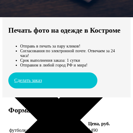
Не нашли Ваш город?
Мы доставляем по всему миру
Печать фото на одежде в Костроме
Продолжить без города
Отправь в печать за пару кликов!
Согласования по электронной почте. Отвечаем за 24
часа!
Срок выполнения заказа: 1 сутки
Отправим в любой город РФ и мира!
Сделать заказ
Форматы и цены
Услуга
Цена, руб.
футболка детская с фото рост 118 см
1490