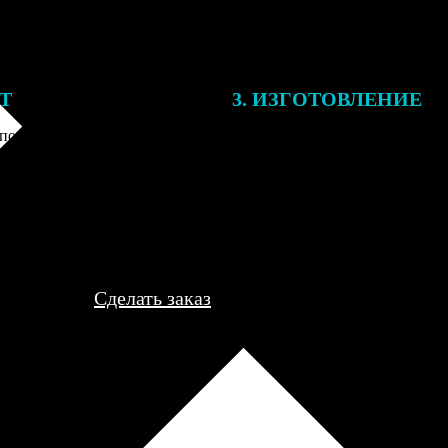
ЕТ
3. ИЗГОТОВЛЕНИЕ
подготовки заказа к печати
Оплатите заказ банковской кар
алисты могут связаться с Вами
оплаты получите подтверждение
му телефону или email для
описанием заказа. Когда отпра
я деталей.
вы получите письмо с трек-но
отслеживания.
Сделать заказ