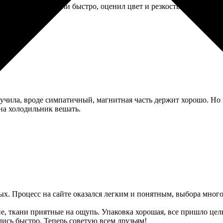
им заказом. Пришли быстро, оценил цвет и резкость. Потом уже
учила, вроде симпатичный, магнитная часть держит хорошо. Но м
на холодильник вешать.
ых. Процесс на сайте оказался легким и понятным, выбора много!
ие, ткани приятные на ощупь. Упаковка хорошая, все пришло ц
сь быстро. Теперь советую всем друзьям!