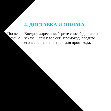
4. ДОСТАВКА И ОПЛАТА
той. После
Введите адрес и выберите способ доставки
 на email с
заказа. Если у вас есть промокод, введите
вим заказ
его в специальное поле для промокода.
мером для