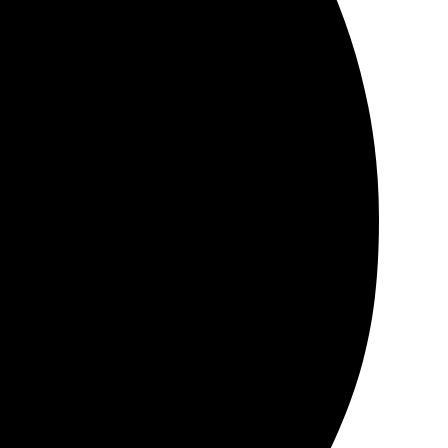
 Связались быстро, всё объяснили. Доставка прямо к
 фотографиями. Процесс оказался довольно простым и
стро и без проблем. Когда подушки пришли, я был в
ходя в комнату, я вижу свои любимые моменты и