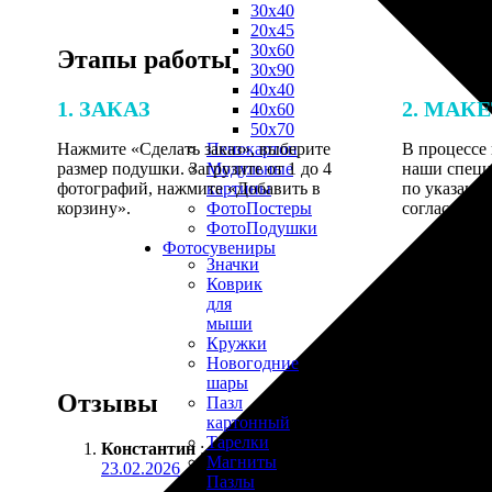
30х40
20х45
30х60
Этапы работы
30х90
40х40
1. ЗАКАЗ
2. МАК
40х60
50х70
Нажмите «Сделать заказ», выберите
В процессе 
Пенокартон
размер подушки. Загрузите от 1 до 4
наши специ
Модульные
фотографий, нажмите «Добавить в
по указанно
картины
корзину».
согласовани
ФотоПостеры
ФотоПодушки
Фотоcувениры
Значки
Коврик
для
мыши
Кружки
Новогодние
шары
Отзывы
Пазл
картонный
Тарелки
Константин
:
Магниты
23.02.2026
Пазлы