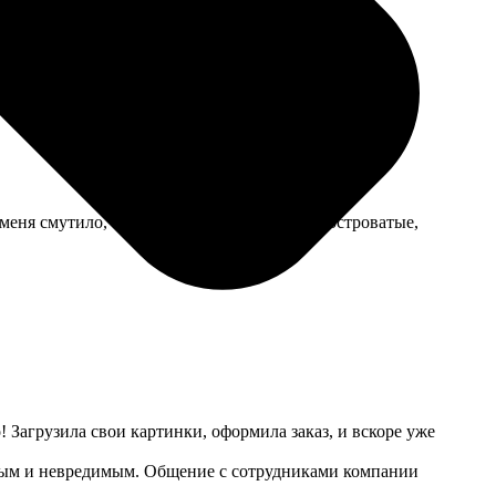
 заказал большую партию для фотоальбома, всё
еня смутило, что края у магнита немного островатые,
 Загрузила свои картинки, оформила заказ, и вскоре уже
елым и невредимым. Общение с сотрудниками компании