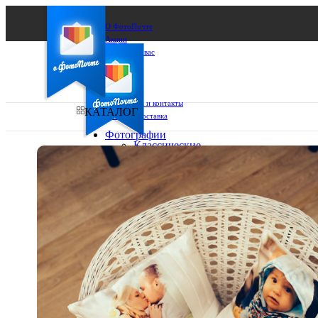
О ФотоПочте
Акции
Сделаем за вас
Бизнесу
FAQ
Франшиза
Поддержка и контакты
КАТАЛОГ
Оплата и доставка
Фотографии
Классические
фото
Ваш город:
10х10
10х15
Ваш регион доставки
13х18
15х15
Выберите из списка:
15х20
20х20
20х30
30х30
30х40
А4
Фото
в