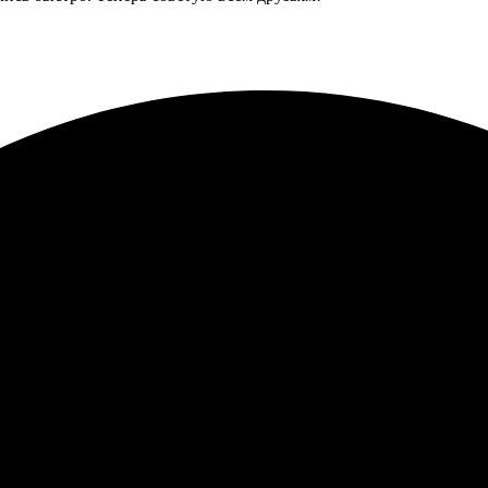
ь только положительные впечатления. Заказала подушки с наши
чнили детали. Результат превзошел ожидания, а качество на выс
всё прошло без проблем. Выбор шаблонов удобный, доставили бы