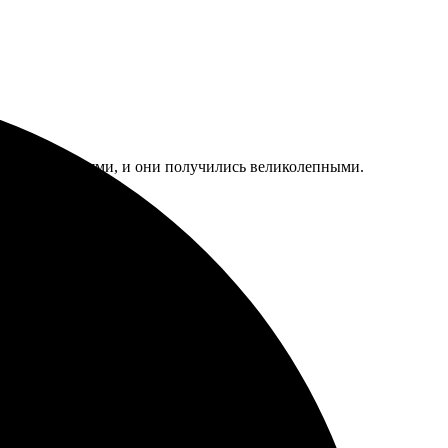
ми фотографиями, и они получились великолепными.
шем уровне!
стро. Качество отличное, рекомендую!