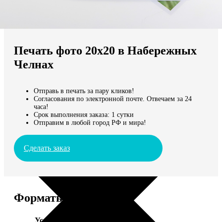
Не нашли Ваш город?
Мы доставляем по всему миру
Печать фото 20х20 в Набережных
Продолжить без города
Челнах
Отправь в печать за пару кликов!
Согласования по электронной почте. Отвечаем за 24
часа!
Срок выполнения заказа: 1 сутки
Отправим в любой город РФ и мира!
Сделать заказ
Форматы и цены
Услуга
Цена, руб.