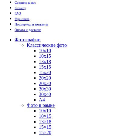
Сделаем за вас
Бизнесу
FAQ
Франшиза
Поддержка и контакты
Оплата и доставка
Фотографии
Классические фото
10х10
10х15
13х18
15х15
15х20
20х20
20х30
30х30
30х40
А4
Фото в рамке
10х10
10×15
13×18
15×15
15×20