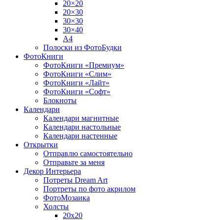
20×20
20×30
30×30
30×40
A4
Полоски из ФотоБудки
ФотоКниги
ФотоКниги «Премиум»
ФотоКниги «Слим»
ФотоКниги «Лайт»
ФотоКниги «Софт»
Блокноты
Календари
Календари магнитные
Календари настольные
Календари настенные
Открытки
Отправлю самостоятельно
Отправьте за меня
Декор Интерьера
Потреты Dream Art
Портреты по фото акрилом
ФотоМозаика
Холсты
20х20