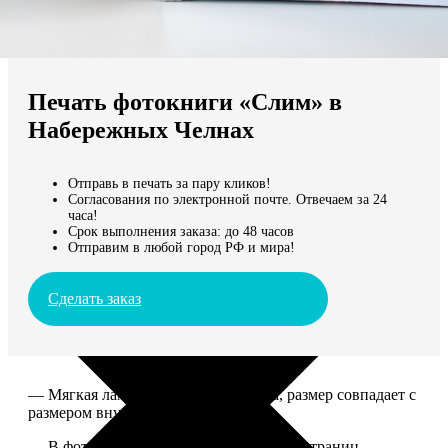
Не нашли Ваш город?
Мы доставляем по всему миру
Печать фотокниги «Слим» в
Продолжить без города
Набережных Челнах
Отправь в печать за пару кликов!
Согласования по электронной почте. Отвечаем за 24
часа!
Срок выполнения заказа: до 48 часов
Отправим в любой город РФ и мира!
Сделать заказ
— Мягкая ламинированная обложка, размер совпадает с
размером внутреннего блока.
— В фотокниге может быть от 10 до 50 страниц.