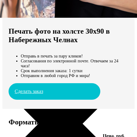
Не нашли Ваш город?
Мы доставляем по всему миру
Печать фото на холсте 30х90 в
Продолжить без города
Набережных Челнах
Отправь в печать за пару кликов!
Согласования по электронной почте. Отвечаем за 24
часа!
Срок выполнения заказа: 1 сутки
Отправим в любой город РФ и мира!
Сделать заказ
Форматы и цены
Услуга
Цена, руб.