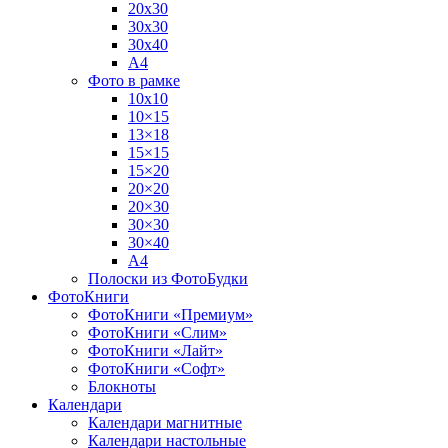
20х30
30х30
30х40
А4
Фото в рамке
10х10
10×15
13×18
15×15
15×20
20×20
20×30
30×30
30×40
A4
Полоски из ФотоБудки
ФотоКниги
ФотоКниги «Премиум»
ФотоКниги «Слим»
ФотоКниги «Лайт»
ФотоКниги «Софт»
Блокноты
Календари
Календари магнитные
Календари настольные