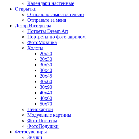
Календари настенные
Открытки
Отправлю самостоятельно
Отправьте за меня
Декор Интерьера
Потреты Dream Art
Портреты по фото акрилом
ФотоМозаика
Холсты
20х20
20х30
30х30
30х40
20х45
30х60
30х90
40х40
40х60
50х70
Пенокартон
Модульные картины
ФотоПостеры
ФотоПодушки
Фотоcувениры
Значки