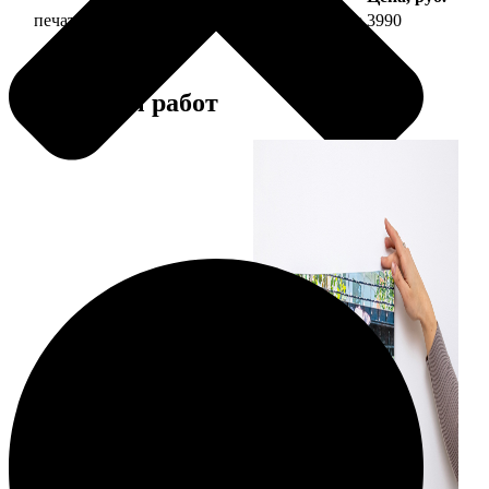
печать фото на холсте 30х90 на подрамнике
3990
Примеры работ