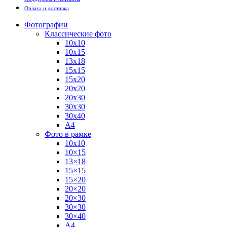
Оплата и доставка
Фотографии
Классические фото
10х10
10х15
13х18
15х15
15х20
20х20
20х30
30х30
30х40
А4
Фото в рамке
10х10
10×15
13×18
15×15
15×20
20×20
20×30
30×30
30×40
A4