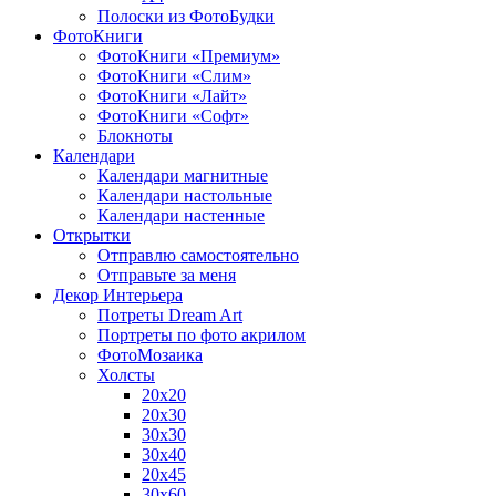
Полоски из ФотоБудки
ФотоКниги
ФотоКниги «Премиум»
ФотоКниги «Слим»
ФотоКниги «Лайт»
ФотоКниги «Софт»
Блокноты
Календари
Календари магнитные
Календари настольные
Календари настенные
Открытки
Отправлю самостоятельно
Отправьте за меня
Декор Интерьера
Потреты Dream Art
Портреты по фото акрилом
ФотоМозаика
Холсты
20х20
20х30
30х30
30х40
20х45
30х60