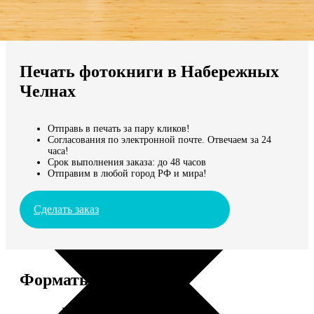
Не нашли Ваш город?
Мы доставляем по всему миру
Печать фотокниги в Набережных
Продолжить без города
Челнах
Отправь в печать за пару кликов!
Согласования по электронной почте. Отвечаем за 24
часа!
Срок выполнения заказа: до 48 часов
Отправим в любой город РФ и мира!
Сделать заказ
Форматы и цены
Услуга
Цена, руб.