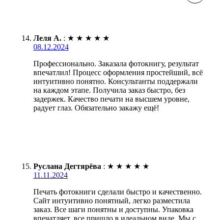
Леля А.
:
★
★
★
★
★
08.12.2024
Профессионально. Заказала фотокнигу, результат
впечатлил! Процесс оформления простейший, всё
интуитивно понятно. Консультанты поддержали
на каждом этапе. Получила заказ быстро, без
задержек. Качество печати на высшем уровне,
радует глаз. Обязательно закажу ещё!
Руслана Дегтярёва
:
★
★
★
★
★
11.11.2024
Печать фотокниги сделали быстро и качественно.
Сайт интуитивно понятный, легко разместила
заказ. Все шаги понятны и доступны. Упаковка
впечатляет, все пришло в идеальном виде. Мы с