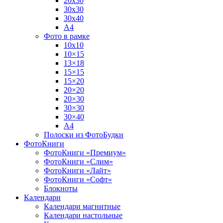
20х30
30х30
30х40
А4
Фото в рамке
10х10
10×15
13×18
15×15
15×20
20×20
20×30
30×30
30×40
A4
Полоски из ФотоБудки
ФотоКниги
ФотоКниги «Премиум»
ФотоКниги «Слим»
ФотоКниги «Лайт»
ФотоКниги «Софт»
Блокноты
Календари
Календари магнитные
Календари настольные