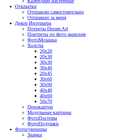
Календари настенные
Открытки
Отправлю самостоятельно
Отправьте за меня
Декор Интерьера
Потреты Dream Art
Портреты по фото акрилом
ФотоМозаика
Холсты
20х20
20х30
30х30
30х40
20х45
30х60
30х90
40х40
40х60
50х70
Пенокартон
Модульные картины
ФотоПостеры
ФотоПодушки
Фотоcувениры
Значки