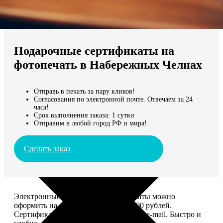
Не нашли Ваш город?
Мы доставляем по всему миру
Подарочные сертификаты на
Продолжить без города
фотопечать в Набережных Челнах
Отправь в печать за пару кликов!
Согласования по электронной почте. Отвечаем за 24
часа!
Срок выполнения заказа: 1 сутки
Отправим в любой город РФ и мира!
Сделать заказ
Электронные подарочные сертификаты можно
оформить на сумму от 1 000 до 25 000 рублей.
Сертификат вы сможете отправить по e-mail. Быстро и