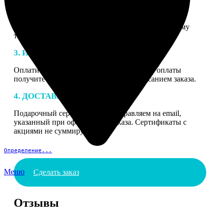
2. МАКЕТ
В процессе подготовки заказа к печати наши
специалисты могут связаться с Вами по указанному
телефону или email для согласования деталей.
3. ИЗГОТОВЛЕНИЕ
Оплатите заказ банковской картой. После оплаты
получите подтверждение на email с описанием заказа.
4. ДОСТАВКА И ОПЛАТА
Подарочный сертификат мы отправляем на email,
указанный при оформлении заказа. Сертификаты с
акциями не суммируются.
Определение...
Меню
Сделать заказ
Отзывы