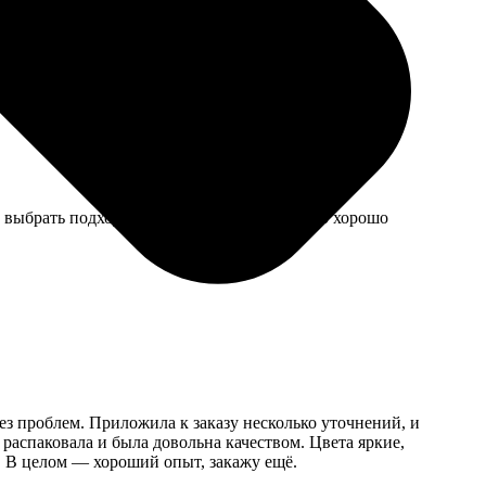
е моменты с детьми распечатываю периодически,
ли выбрать подходящее изображение. Пришло хорошо
ез проблем. Приложила к заказу несколько уточнений, и
 распаковала и была довольна качеством. Цвета яркие,
е. В целом — хороший опыт, закажу ещё.