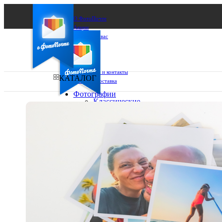
О ФотоПочте
Акции
Сделаем за вас
Бизнесу
FAQ
Франшиза
Поддержка и контакты
КАТАЛОГ
Оплата и доставка
Фотографии
Классические
фото
Ваш город:
10х10
10х15
Ваш регион доставки
13х18
15х15
Выберите из списка:
15х20
20х20
20х30
30х30
30х40
А4
Фото
в