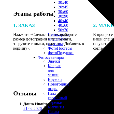
30х40
20х45
30х60
Этапы работы
30х90
40х40
1. ЗАКАЗ
2. МАК
40х60
50х70
Нажмите «Сделать заказ», выберите
В процессе 
Пенокартон
размер фотографий и тип бумаги,
наши специ
Модульные
загрузите снимки, нажмите «Добавить в
по указанно
картины
корзину».
согласовани
ФотоПостеры
ФотоПодушки
Фотоcувениры
Значки
Коврик
для
мыши
Кружки
Новогодние
шары
Отзывы
Пазл
картонный
Тарелки
Даша Ивашова
:
Магниты
21.02.2026
Пазлы