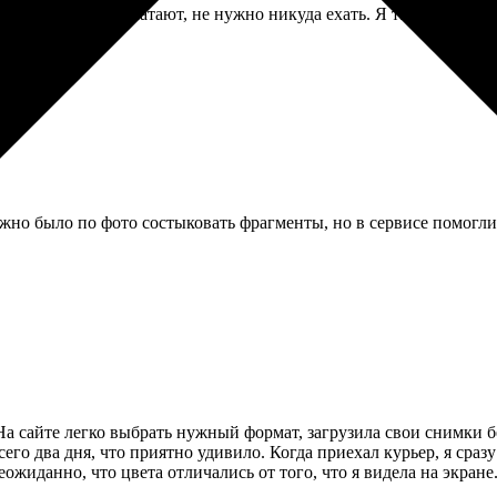
 телефона и их печатают, не нужно никуда ехать. Я так памятны
ожно было по фото состыковать фрагменты, но в сервисе помог
На сайте легко выбрать нужный формат, загрузила свои снимки б
его два дня, что приятно удивило. Когда приехал курьер, я сразу
еожиданно, что цвета отличались от того, что я видела на экран