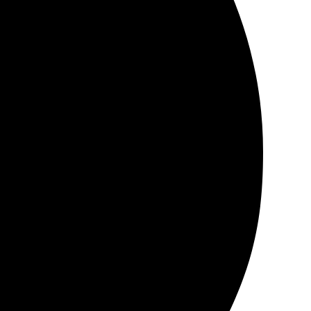
 качественно. Процесс прост: выбрала изображение,
но было видеть такой подход к клиентам!
обный. Выбор формата и материала впечатляет.
 держать!
ото идеальное.