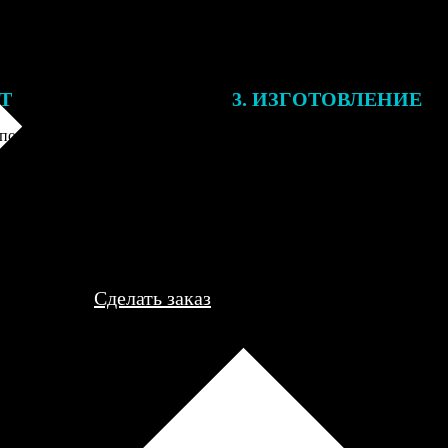
ЕТ
3. ИЗГОТОВЛЕНИЕ
подготовки заказа к печати
Оплатите заказ банковской кар
алисты могут связаться с Вами
оплаты получите подтверждение
му телефону или email для
описанием заказа. Когда отпра
я деталей.
вы получите письмо с трек-но
отслеживания.
Сделать заказ