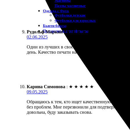
Магниты
Пазлы магнитные
Одежда с Фото
Футболки детские
Футболки для взрослых
Бьюти-боксы
Подарочные сертификаты
Рудольф Маркин
:
★
★
★
★
★
02.06.2025
Одни из лучших в своем деле. Заказал печать фото
день. Качество печати на высоте, цвета яркие. При
Карина Симонова
:
★
★
★
★
★
09.05.2025
Обращаюсь к тем, кто ищет качественную печать. С
без проблем. Мне перезвонили для подтверждения. 
довольна, буду заказывать снова.