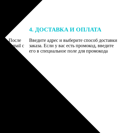
4. ДОСТАВКА И ОПЛАТА
той. После
Введите адрес и выберите способ доставки
 на email с
заказа. Если у вас есть промокод, введите
вим заказ
его в специальное поле для промокода
мером для